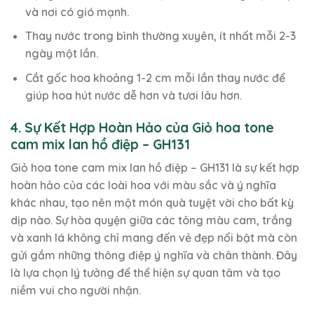
và nơi có gió mạnh.
Thay nước trong bình thường xuyên, ít nhất mỗi 2-3
ngày một lần.
Cắt gốc hoa khoảng 1-2 cm mỗi lần thay nước để
giúp hoa hút nước dễ hơn và tươi lâu hơn.
4. Sự Kết Hợp Hoàn Hảo của Giỏ hoa tone
cam mix lan hồ điệp – GH131
Giỏ hoa tone cam mix lan hồ điệp – GH131 là sự kết hợp
hoàn hảo của các loài hoa với màu sắc và ý nghĩa
khác nhau, tạo nên một món quà tuyệt vời cho bất kỳ
dịp nào. Sự hòa quyện giữa các tông màu cam, trắng
và xanh lá không chỉ mang đến vẻ đẹp nổi bật mà còn
gửi gắm những thông điệp ý nghĩa và chân thành. Đây
là lựa chọn lý tưởng để thể hiện sự quan tâm và tạo
niềm vui cho người nhận.