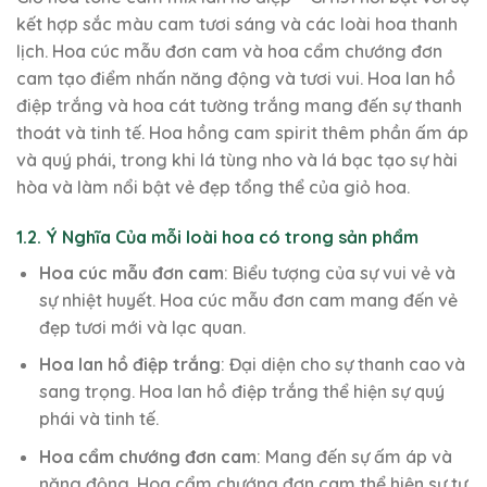
kết hợp sắc màu cam tươi sáng và các loài hoa thanh
lịch. Hoa cúc mẫu đơn cam và hoa cẩm chướng đơn
cam tạo điểm nhấn năng động và tươi vui. Hoa lan hồ
điệp trắng và hoa cát tường trắng mang đến sự thanh
thoát và tinh tế. Hoa hồng cam spirit thêm phần ấm áp
và quý phái, trong khi lá tùng nho và lá bạc tạo sự hài
hòa và làm nổi bật vẻ đẹp tổng thể của giỏ hoa.
1.2. Ý Nghĩa Của mỗi loài hoa có trong sản phẩm
Hoa cúc mẫu đơn cam
: Biểu tượng của sự vui vẻ và
sự nhiệt huyết. Hoa cúc mẫu đơn cam mang đến vẻ
đẹp tươi mới và lạc quan.
Hoa lan hồ điệp trắng
: Đại diện cho sự thanh cao và
sang trọng. Hoa lan hồ điệp trắng thể hiện sự quý
phái và tinh tế.
Hoa cẩm chướng đơn cam
: Mang đến sự ấm áp và
năng động. Hoa cẩm chướng đơn cam thể hiện sự tự