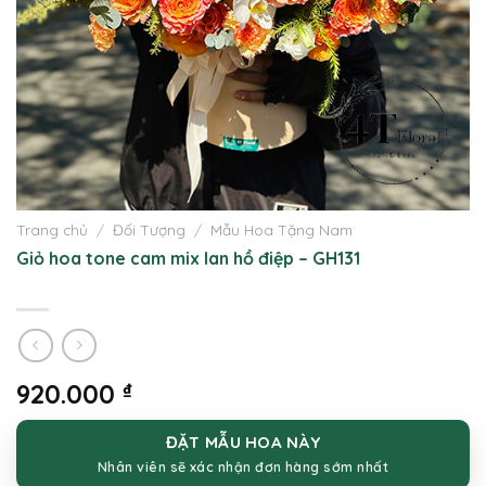
Trang chủ
/
Đối Tượng
/
Mẫu Hoa Tặng Nam
Giỏ hoa tone cam mix lan hồ điệp – GH131
920.000
₫
ĐẶT MẪU HOA NÀY
Nhân viên sẽ xác nhận đơn hàng sớm nhất