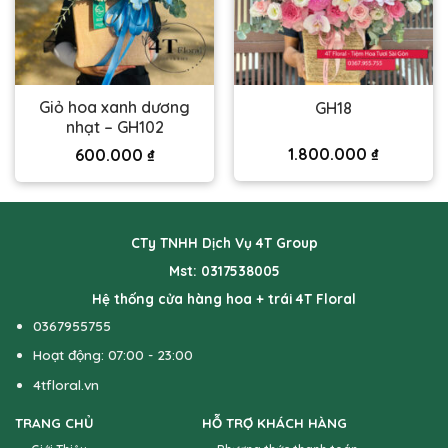
Giỏ hoa xanh dương
GH18
nhạt – GH102
1.800.000
₫
600.000
₫
CTy TNHH Dịch Vụ 4T Group
Mst: 0317538005
Hệ thống cửa hàng hoa + trái 4T Floral
0367955755
Hoạt động: 07:00 - 23:00
4tfloral.vn
TRANG CHỦ
HỖ TRỢ KHÁCH HÀNG