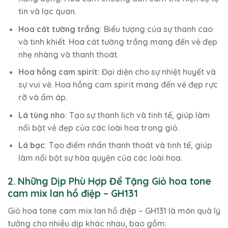
tin và lạc quan.
Hoa cát tường trắng
: Biểu tượng của sự thanh cao
và tinh khiết. Hoa cát tường trắng mang đến vẻ đẹp
nhẹ nhàng và thanh thoát.
Hoa hồng cam spirit
: Đại diện cho sự nhiệt huyết và
sự vui vẻ. Hoa hồng cam spirit mang đến vẻ đẹp rực
rỡ và ấm áp.
Lá tùng nho
: Tạo sự thanh lịch và tinh tế, giúp làm
nổi bật vẻ đẹp của các loài hoa trong giỏ.
Lá bạc
: Tạo điểm nhấn thanh thoát và tinh tế, giúp
làm nổi bật sự hòa quyện của các loài hoa.
2. Những Dịp Phù Hợp Để Tặng Giỏ hoa tone
cam mix lan hồ điệp – GH131
Giỏ hoa tone cam mix lan hồ điệp – GH131 là món quà lý
tưởng cho nhiều dịp khác nhau, bao gồm: