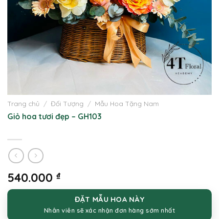
Trang chủ
/
Đối Tượng
/
Mẫu Hoa Tặng Nam
Giỏ hoa tươi đẹp – GH103
540.000
₫
ĐẶT MẪU HOA NÀY
Nhân viên sẽ xác nhận đơn hàng sớm nhất