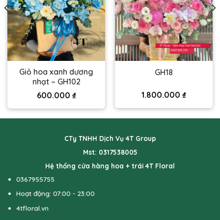
Giỏ hoa xanh dương
GH18
nhạt – GH102
1.800.000
₫
600.000
₫
CTy TNHH Dịch Vụ 4T Group
Mst: 0317538005
Hệ thống cửa hàng hoa + trái 4T Floral
0367955755
Hoạt động: 07:00 - 23:00
4tfloral.vn