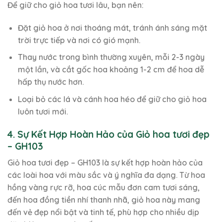
Để giữ cho giỏ hoa tươi lâu, bạn nên:
Đặt giỏ hoa ở nơi thoáng mát, tránh ánh sáng mặt
trời trực tiếp và nơi có gió mạnh.
Thay nước trong bình thường xuyên, mỗi 2-3 ngày
một lần, và cắt gốc hoa khoảng 1-2 cm để hoa dễ
hấp thụ nước hơn.
Loại bỏ các lá và cánh hoa héo để giữ cho giỏ hoa
luôn tươi mới.
4. Sự Kết Hợp Hoàn Hảo của Giỏ hoa tươi đẹp
– GH103
Giỏ hoa tươi đẹp – GH103 là sự kết hợp hoàn hảo của
các loài hoa với màu sắc và ý nghĩa đa dạng. Từ hoa
hồng vàng rực rỡ, hoa cúc mẫu đơn cam tươi sáng,
đến hoa đồng tiền nhí thanh nhã, giỏ hoa này mang
đến vẻ đẹp nổi bật và tinh tế, phù hợp cho nhiều dịp