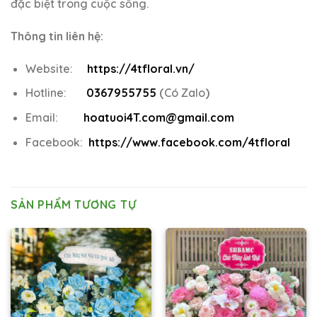
đặc biệt trong cuộc sống.
Thông tin liên hệ:
Website:
https://4tfloral.vn/
Hotline:
0367955755
(
Có Zalo
)
Email:
hoatuoi4T.com@gmail.com
Facebook:
https://www.facebook.com/4tfloral
SẢN PHẨM TƯƠNG TỰ