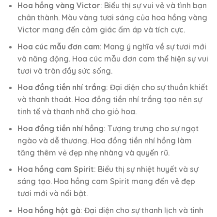
Hoa hồng vàng Victor
: Biểu thị sự vui vẻ và tình bạn
chân thành. Màu vàng tươi sáng của hoa hồng vàng
Victor mang đến cảm giác ấm áp và tích cực.
Hoa cúc mẫu đơn cam
: Mang ý nghĩa về sự tươi mới
và năng động. Hoa cúc mẫu đơn cam thể hiện sự vui
tươi và tràn đầy sức sống.
Hoa đồng tiền nhí trắng
: Đại diện cho sự thuần khiết
và thanh thoát. Hoa đồng tiền nhí trắng tạo nên sự
tinh tế và thanh nhã cho giỏ hoa.
Hoa đồng tiền nhí hồng
: Tượng trưng cho sự ngọt
ngào và dễ thương. Hoa đồng tiền nhí hồng làm
tăng thêm vẻ đẹp nhẹ nhàng và quyến rũ.
Hoa hồng cam Spirit
: Biểu thị sự nhiệt huyết và sự
sáng tạo. Hoa hồng cam Spirit mang đến vẻ đẹp
tươi mới và nổi bật.
Hoa hồng hột gà
: Đại diện cho sự thanh lịch và tinh