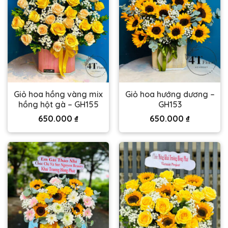
Giỏ hoa hồng vàng mix
Giỏ hoa hướng dương –
hồng hột gà – GH155
GH153
650.000
₫
650.000
₫