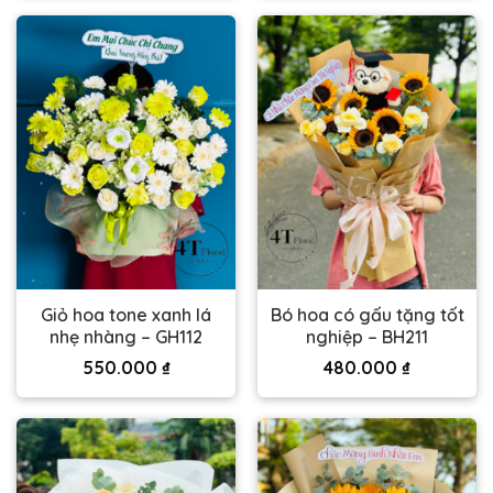
Giỏ hoa tone xanh lá
Bó hoa có gấu tặng tốt
nhẹ nhàng – GH112
nghiệp – BH211
550.000
₫
480.000
₫