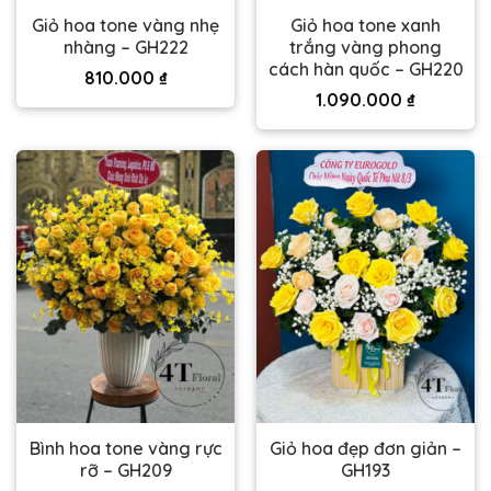
Giỏ hoa tone vàng nhẹ
Giỏ hoa tone xanh
nhàng – GH222
trắng vàng phong
cách hàn quốc – GH220
810.000
₫
1.090.000
₫
Bình hoa tone vàng rực
Giỏ hoa đẹp đơn giản –
rỡ – GH209
GH193