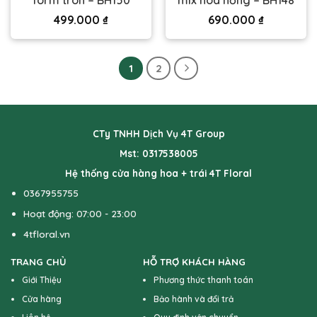
form tròn – BH150
mix hoa hồng – BH148
499.000
₫
690.000
₫
1
2
CTy TNHH Dịch Vụ 4T Group
Mst: 0317538005
Hệ thống cửa hàng hoa + trái 4T Floral
0367955755
Hoạt động: 07:00 - 23:00
4tfloral.vn
TRANG CHỦ
HỖ TRỢ KHÁCH HÀNG
Giới Thiệu
Phương thức thanh toán
Cửa hàng
Bảo hành và đổi trả