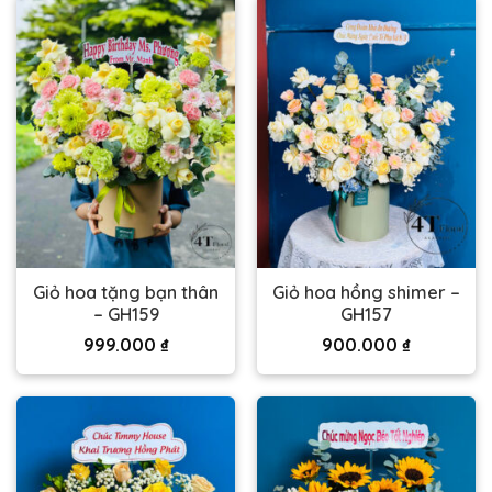
Giỏ hoa tặng bạn thân
Giỏ hoa hồng shimer –
– GH159
GH157
999.000
₫
900.000
₫