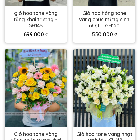
giỏ hoa tone vàng
Giỏ hoa hồng tone
tặng khai trương –
vàng chúc mừng sinh
GH145
nhật – GH120
699.000
₫
550.000
₫
Giỏ hoa tone vàng
Giỏ hoa tone vàng nhạt