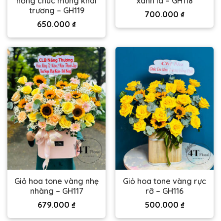
hồng chúc mừng khai
xanh lá – GH118
trương – GH119
700.000
₫
650.000
₫
Giỏ hoa tone vàng nhẹ
Giỏ hoa tone vàng rực
nhàng – GH117
rỡ – GH116
679.000
₫
500.000
₫