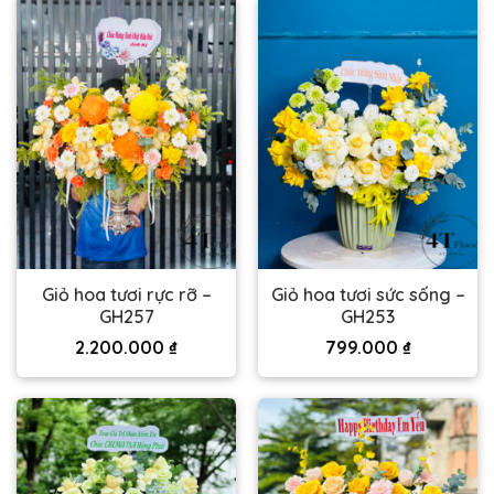
Giỏ hoa tươi rực rỡ –
Giỏ hoa tươi sức sống –
GH257
GH253
2.200.000
₫
799.000
₫