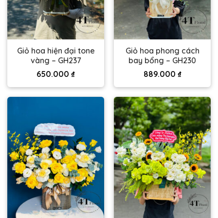
Giỏ hoa hiện đại tone
Giỏ hoa phong cách
vàng – GH237
bay bổng – GH230
650.000
₫
889.000
₫