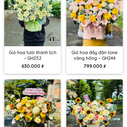
Giỏ hoa tươi thanh lịch
Giỏ hoa đầy đặn tone
– GH252
vàng hồng – GH244
630.000
₫
799.000
₫