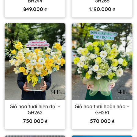
BH244
GH265
849.000
₫
1.190.000
₫
Giỏ hoa tươi hiện đại –
Giỏ hoa tươi hoàn hảo –
GH262
GH261
750.000
₫
570.000
₫