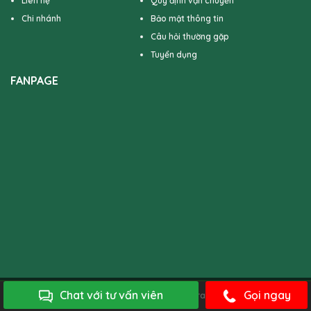
Liên hệ
Quy định vận chuyển
Chi nhánh
Bảo mật thông tin
Câu hỏi thường gặp
Tuyển dụng
FANPAGE
Chat với tư vấn viên
Gọi ngay
Bản quyền của 4TFloral