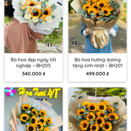
Bó hoa đẹp ngày tốt
Bó hoa hướng dương
nghiệp – BH205
tặng sinh nhật – BH201
540.000
₫
499.000
₫