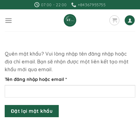
Skip
07:00 - 22:00
+84367955755
to
content
Quên mật khẩu? Vui lòng nhập tên đăng nhập hoặc
địa chỉ email. Bạn sẽ nhận được một liên kết tạo mật
khẩu mới qua email.
Bắt
Tên đăng nhập hoặc email
*
buộc
Đặt lại mật khẩu