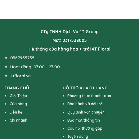
CTy TNHH Dịch Vụ 4T Group
Mst: 0317538005
Hệ thống cửa hàng hoa + trái 4T Floral
0367955755
Hoạt động: 07:00 - 23:00
4tfloral.vn
TRANG CHỦ
HỖ TRỢ KHÁCH HÀNG
Giới Thiệu
Phương thức thanh toán
Cửa hàng
Bảo hành và đổi trả
Liên hệ
Quy định vận chuyển
Chi nhánh
Bảo mật thông tin
Câu hỏi thường gặp
Tuyển dụng