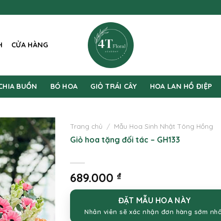
H
CỬA HÀNG
CHIA BUỒN
BÓ HOA
GIỎ TRÁI CÂY
HOA LAN HỒ ĐIỆP
Trang chủ
/
Mẫu Hoa Sinh Nhật Tông Hồng
Giỏ hoa tặng đối tác – GH133
689.000
₫
ĐẶT MẪU HOA NÀY
Nhân viên sẽ xác nhận đơn hàng sớm nh