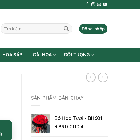
Tìm
Đăng nhập
kiếm:
HOA SÁP
LOÀI HOA
ĐỐI TƯỢNG
SẢN PHẨM BÁN CHẠY
Bó Hoa Tươi - BH601
3.890.000
₫
ất