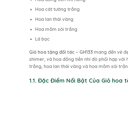
Hoa cát tường trắng
Hoa lan thái vàng
Hoa mõm sói trắng
Lá bạc
Giỏ hoa tặng đối tác – GH133
mang đến vẻ đẹp
shimer, và hoa đồng tiền nhí đỏ phối hợp với 
trắng, hoa lan thái vàng và hoa mõm sói trắng
1.1. Đặc Điểm Nổi Bật Của Giỏ hoa 