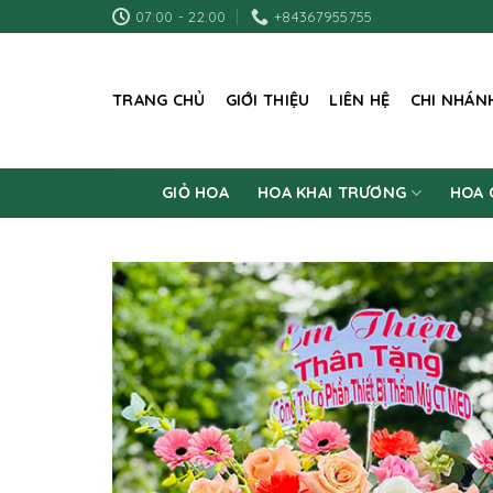
Skip
07:00 - 22:00
+84367955755
to
content
TRANG CHỦ
GIỚI THIỆU
LIÊN HỆ
CHI NHÁN
GIỎ HOA
HOA KHAI TRƯƠNG
HOA 