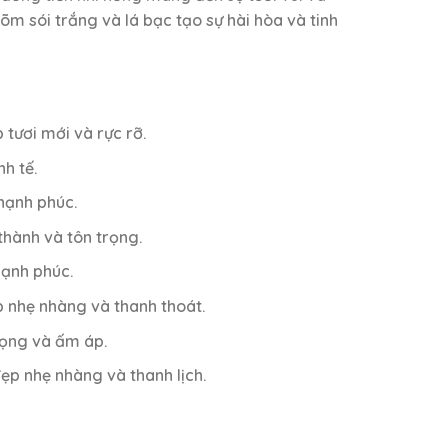
m sói trắng và lá bạc tạo sự hài hòa và tinh
tươi mới và rực rỡ.
h tế.
 hạnh phúc.
thành và tôn trọng.
hạnh phúc.
p nhẹ nhàng và thanh thoát.
rọng và ấm áp.
ẹp nhẹ nhàng và thanh lịch.