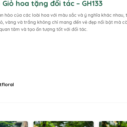
 Giỏ hoa tặng đối tác – GH133
oàn hảo của các loài hoa với màu sắc và ý nghĩa khác nhau,
ỏ, vàng và trắng không chỉ mang đến vẻ đẹp nổi bật mà c
 quan tâm và tạo ấn tượng tốt với đối tác.
floral