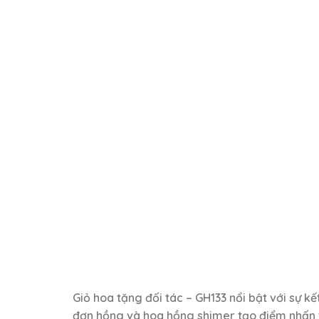
Giỏ hoa tặng đối tác – GH133 nổi bật với sự
đơn hồng và hoa hồng shimer tạo điểm nhấn tư