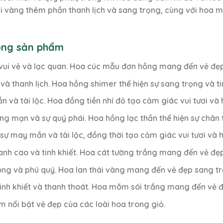
 vàng thêm phần thanh lịch và sang trọng, cùng với hoa mõ
rong sản phẩm
 vui vẻ và lạc quan. Hoa cúc mẫu đơn hồng mang đến vẻ đẹp 
 và thanh lịch. Hoa hồng shimer thể hiện sự sang trọng và tin
 và tài lộc. Hoa đồng tiền nhí đỏ tạo cảm giác vui tươi và
lãng mạn và sự quý phái. Hoa hồng lạc thần thể hiện sự chân 
 sự may mắn và tài lộc, đồng thời tạo cảm giác vui tươi và 
hanh cao và tinh khiết. Hoa cát tường trắng mang đến vẻ đẹ
công và phú quý. Hoa lan thái vàng mang đến vẻ đẹp sang t
 tinh khiết và thanh thoát. Hoa mõm sói trắng mang đến vẻ đ
làm nổi bật vẻ đẹp của các loài hoa trong giỏ.