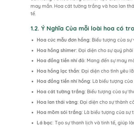
may mắn. Hoa cát tường trắng và hoa lan thái
tế.
1.2. Ý Nghĩa Của mỗi loài hoa có t
Hoa cúc mẫu đơn hồng
: Biểu tượng của sự
Hoa hồng shimer
: Đại diện cho sự quý phái
Hoa đồng tiền nhí đỏ
: Mang đến sự may mắn
Hoa hồng lạc thần
: Đại diện cho tình yêu 
Hoa đồng tiền nhí hồng
: Là biểu tượng của
Hoa cát tường trắng
: Biểu tượng của sự t
Hoa lan thái vàng
: Đại diện cho sự thành 
Hoa mõm sói trắng
: Là biểu tượng của sự
Lá bạc
: Tạo sự thanh lịch và tinh tế, giúp 