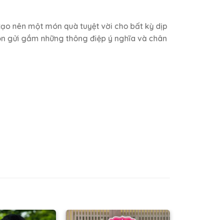
 tạo nên một món quà tuyệt vời cho bất kỳ dịp
òn gửi gắm những thông điệp ý nghĩa và chân