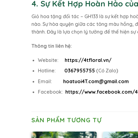
4. Sự Kết Hợp Hoàn Hảo của
Giỏ hoa tặng đối tác – GH133 là sự kết hợp h
nào. Sự hòa quyện giữa các tông màu hồng, đ
thành. Đây là lựa chọn lý tưởng để thể hiện sự
Thông tin liên hệ:
Website:
https://4tfloral.vn/
Hotline:
0367955755
(
Có Zalo
)
Email:
hoatuoi4T.com@gmail.com
Facebook:
https://www.facebook.com/4t
SẢN PHẨM TƯƠNG TỰ