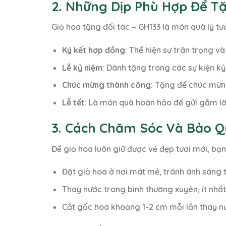
2. Những Dịp Phù Hợp Để Tặ
Giỏ hoa tặng đối tác – GH133 là món quà lý t
Ký kết hợp đồng
: Thể hiện sự trân trọng v
Lễ kỷ niệm
: Dành tặng trong các sự kiện kỷ
Chúc mừng thành công
: Tặng để chúc mừn
Lễ tết
: Là món quà hoàn hảo để gửi gắm lời 
3. Cách Chăm Sóc Và Bảo Qu
Để giỏ hoa luôn giữ được vẻ đẹp tươi mới, bạn
Đặt giỏ hoa ở nơi mát mẻ, tránh ánh sáng t
Thay nước trong bình thường xuyên, ít nhất
Cắt gốc hoa khoảng 1-2 cm mỗi lần thay nư