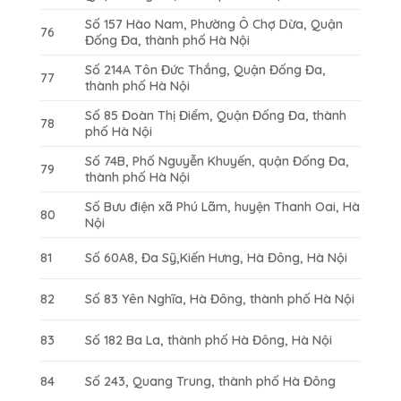
Số 157 Hào Nam, Phường Ô Chợ Dừa, Quận
76
Đống Đa, thành phố Hà Nội
Số 214A Tôn Đức Thắng, Quận Đống Đa,
77
thành phố Hà Nội
Số 85 Đoàn Thị Điểm, Quận Đống Đa, thành
78
phố Hà Nội
Số 74B, Phố Nguyễn Khuyến, quận Đống Đa,
79
thành phố Hà Nội
Số Bưu điện xã Phú Lãm, huyện Thanh Oai, Hà
80
Nội
81
Số 60A8, Đa Sỹ,Kiến Hưng, Hà Đông, Hà Nội
82
Số 83 Yên Nghĩa, Hà Đông, thành phố Hà Nội
83
Số 182 Ba La, thành phố Hà Đông, Hà Nội
84
Số 243, Quang Trung, thành phố Hà Đông