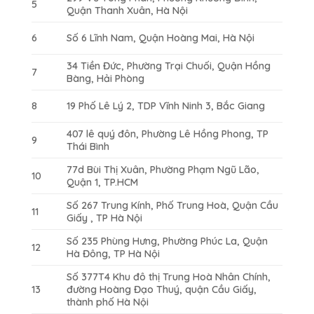
5
Quận Thanh Xuân, Hà Nội
6
Số 6 Lĩnh Nam, Quận Hoàng Mai, Hà Nội
34 Tiền Đức, Phường Trại Chuối, Quận Hồng
7
Bàng, Hải Phòng
8
19 Phố Lê Lý 2, TDP Vĩnh Ninh 3, Bắc Giang
407 lê quý đôn, Phường Lê Hồng Phong, TP
9
Thái Bình
77d Bùi Thị Xuân, Phường Phạm Ngũ Lão,
10
Quận 1, TP.HCM
Số 267 Trung Kính, Phố Trung Hoà, Quận Cầu
11
Giấy , TP Hà Nội
Số 235 Phùng Hưng, Phường Phúc La, Quận
12
Hà Đông, TP Hà Nội
Số 377T4 Khu đô thị Trung Hoà Nhân Chính,
13
đường Hoàng Đạo Thuý, quận Cầu Giấy,
thành phố Hà Nội