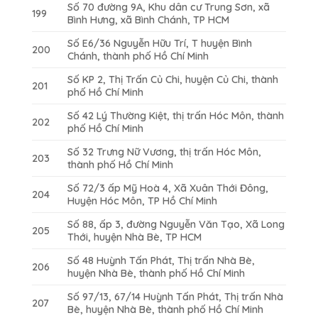
Số 70 đường 9A, Khu dân cư Trung Sơn, xã
199
Bình Hưng, xã Bình Chánh, TP HCM
Số E6/36 Nguyễn Hữu Trí, T huyện Bình
200
Chánh, thành phố Hồ Chí Minh
Số KP 2, Thị Trấn Củ Chi, huyện Củ Chi, thành
201
phố Hồ Chí Minh
Số 42 Lý Thường Kiệt, thị trấn Hóc Môn, thành
202
phố Hồ Chí Minh
Số 32 Trưng Nữ Vương, thị trấn Hóc Môn,
203
thành phố Hồ Chí Minh
Số 72/3 ấp Mỹ Hoà 4, Xã Xuân Thới Đông,
204
Huyện Hóc Môn, TP Hồ Chí Minh
Số 88, ấp 3, đường Nguyễn Văn Tạo, Xã Long
205
Thới, huyện Nhà Bè, TP HCM
Số 48 Huỳnh Tấn Phát, Thị trấn Nhà Bè,
206
huyện Nhà Bè, thành phố Hồ Chí Minh
Số 97/13, 67/14 Huỳnh Tấn Phát, Thị trấn Nhà
207
Bè, huyện Nhà Bè, thành phố Hồ Chí Minh