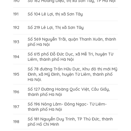
190
Số 162 Hoàng Diệu, thị xã Sơn Tây, TP Hà Nội
191
Số 104 Lê Lợi, thị xã Sơn Tây
192
Số 219 Lê Lợi, Thị xã Sơn Tây
Số 569 Nguyễn Trãi, quận Thanh Xuân, thành
193
phố Hà Nội
Số 615 phố Đỗ Đức Dục, xã Mễ Trì, huyện Từ
194
Liêm, thành phố Hà Nội
Số 78 đường Trần Hữu Dực, Khu đô thị mới Mỹ
195
Đình, xã Mỹ Đình, huyện Từ Liêm, thành phố
Hà Nội.
Số 127 Đường Hoàng Quốc Việt, Cầu Giấy,
196
thành phố Hà Nội
Số 196 Nông Lâm- Đông Ngạc- Từ Liêm-
197
thành phố Hà Nội
Số 181 Nguyễn Duy Trinh, TP Thủ Đức, thành
198
phố Hồ Chí Minh