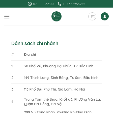
Skip
07:00 - 22:00
+84367955755
to
content
Dánh sách chi nhánh
#
Địa chỉ
1
30 Phố Vũ, Phường Đại Phúc, TP Bắc Binh
2
149 Thịnh Lang, Đình Bảng, Từ Sơn, Bắc Ninh
3
113 Phố Sủi, Phú Thị, Gia Lâm, Hà Nội
Trung Tâm thể thao, Ki ốt a3, Phường Văn La,
4
Quận Hà Đông, Hà Nội
299 Vũ Tông Phan, Phường Khương Đình,