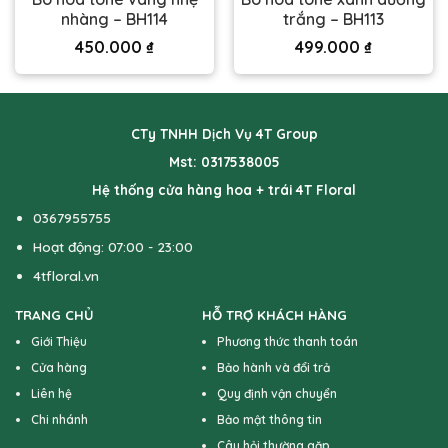
nhàng – BH114
trắng – BH113
450.000
₫
499.000
₫
CTy TNHH Dịch Vụ 4T Group
Mst: 0317538005
Hệ thống cửa hàng hoa + trái 4T Floral
0367955755
Hoạt động: 07:00 - 23:00
4tfloral.vn
TRANG CHỦ
HỖ TRỢ KHÁCH HÀNG
Giới Thiệu
Phương thức thanh toán
Cửa hàng
Bảo hành và đổi trả
Liên hệ
Quy định vận chuyển
Chi nhánh
Bảo mật thông tin
Câu hỏi thường gặp