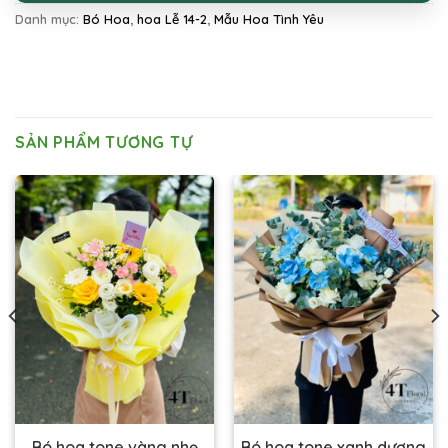
Danh mục:
Bó Hoa
,
hoa Lễ 14-2
,
Mẫu Hoa Tình Yêu
SẢN PHẨM TƯƠNG TỰ
Bó hoa tone vàng nhẹ
Bó hoa tone xanh dương