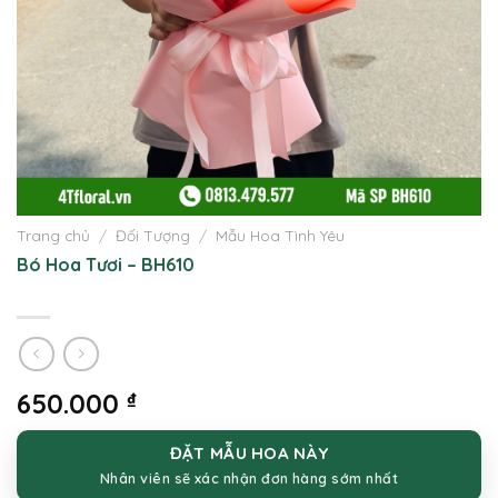
Trang chủ
/
Đối Tượng
/
Mẫu Hoa Tình Yêu
Bó Hoa Tươi – BH610
650.000
₫
ĐẶT MẪU HOA NÀY
Nhân viên sẽ xác nhận đơn hàng sớm nhất