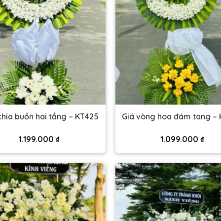
hia buồn hai tầng – KT425
Giá vòng hoa đám tang –
1.199.000
₫
1.099.000
₫