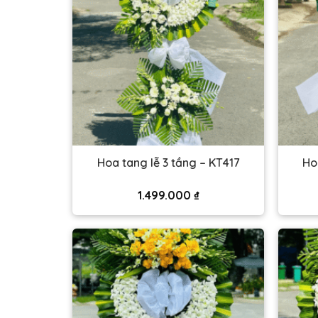
Hoa tang lễ 3 tầng – KT417
Ho
1.499.000
₫