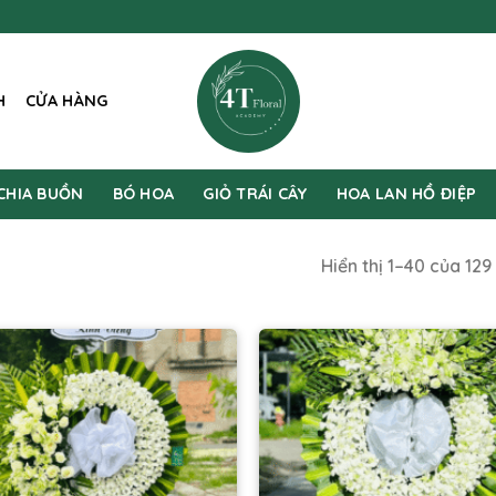
H
CỬA HÀNG
CHIA BUỒN
BÓ HOA
GIỎ TRÁI CÂY
HOA LAN HỒ ĐIỆP
Hiển thị 1–40 của 129