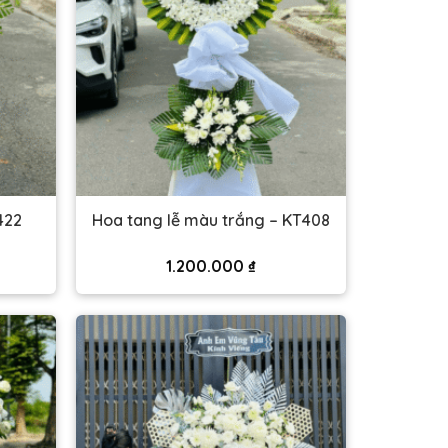
422
Hoa tang lễ màu trắng – KT408
1.200.000
₫