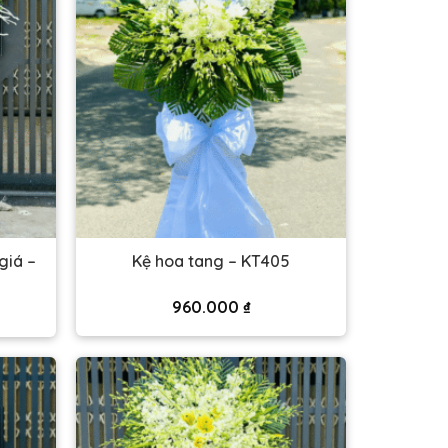
giá –
Kệ hoa tang – KT405
960.000
₫