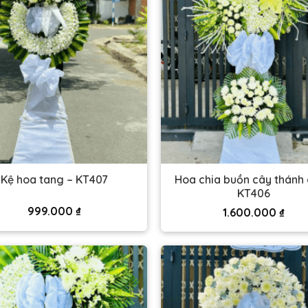
Hoa chia buồn cây thánh 
Kệ hoa tang – KT407
KT406
999.000
₫
1.600.000
₫