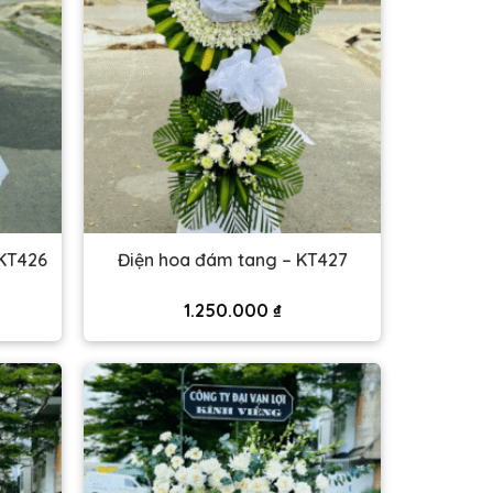
 KT426
Điện hoa đám tang – KT427
1.250.000
₫