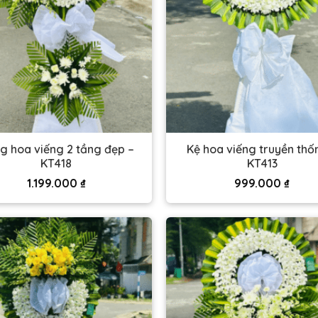
g hoa viếng 2 tầng đẹp –
Kệ hoa viếng truyền thố
KT418
KT413
1.199.000
₫
999.000
₫