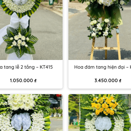
a tang lễ 2 tầng – KT415
Hoa đám tang hiện đại – 
1.050.000
₫
3.450.000
₫