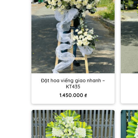
Đặt hoa viếng giao nhanh –
KT435
1.450.000
₫