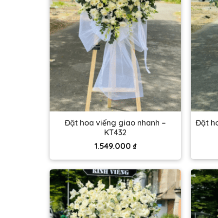
Đặt hoa viếng giao nhanh –
Đặt h
KT432
1.549.000
₫