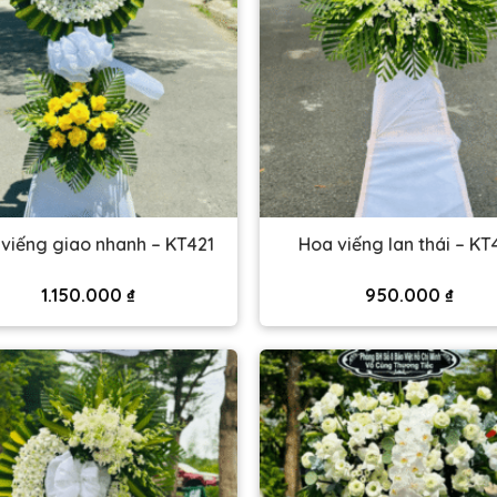
viếng giao nhanh – KT421
Hoa viếng lan thái – KT
1.150.000
₫
950.000
₫