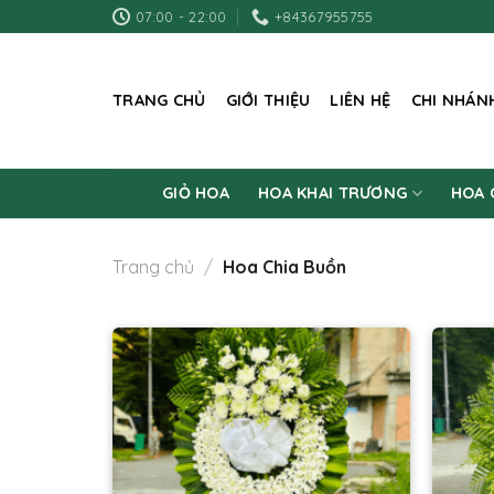
Skip
07:00 - 22:00
+84367955755
to
content
TRANG CHỦ
GIỚI THIỆU
LIÊN HỆ
CHI NHÁN
GIỎ HOA
HOA KHAI TRƯƠNG
HOA 
Trang chủ
/
Hoa Chia Buồn