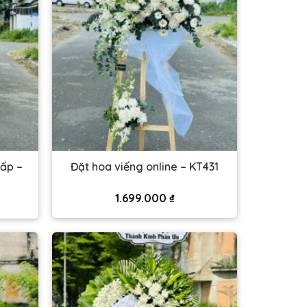
gấp –
Đặt hoa viếng online – KT431
1.699.000
₫