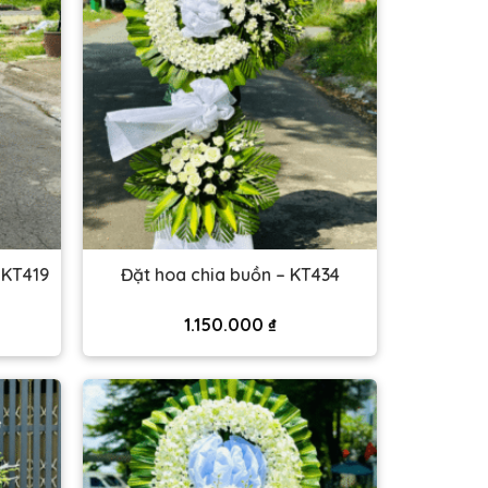
 KT419
Đặt hoa chia buồn – KT434
1.150.000
₫