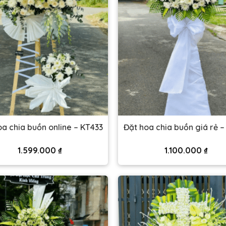
oa chia buồn online – KT433
Đặt hoa chia buồn giá rẻ –
1.599.000
₫
1.100.000
₫