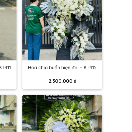
KT411
Hoa chia buồn hiện đại – KT412
2.300.000
₫