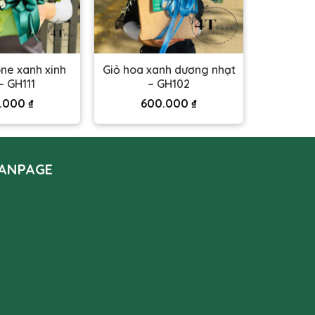
one xanh xinh
Giỏ hoa xanh dương nhạt
– GH111
– GH102
.000
₫
600.000
₫
ANPAGE