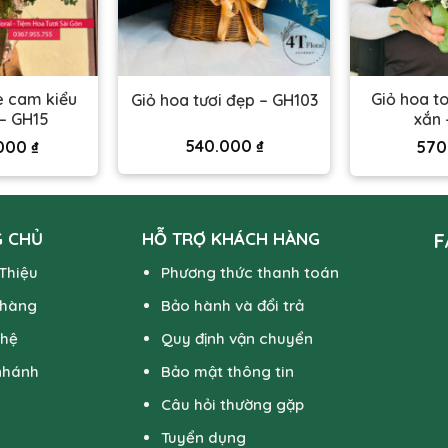
e cam kiểu
Giỏ hoa t
Giỏ hoa tươi đẹp – GH103
 – GH15
xắn 
540.000
₫
.000
₫
570
 CHỦ
HỖ TRỢ KHÁCH HÀNG
F
 Thiệu
Phương thức thanh toán
 hàng
Bảo hành và đổi trả
 hệ
Quy định vận chuyển
nhánh
Bảo mật thông tin
Câu hỏi thường gặp
Tuyển dụng