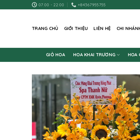
Skip
07:00 - 22:00
+84367955755
to
content
TRANG CHỦ
GIỚI THIỆU
LIÊN HỆ
CHI NHÁN
GIỎ HOA
HOA KHAI TRƯƠNG
HOA 