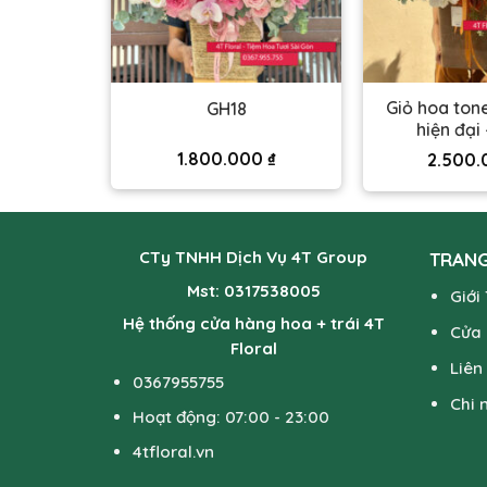
Giỏ hoa ton
GH18
hiện đại
00
₫
1.800.000
₫
2.500
CTy TNHH Dịch Vụ 4T Group
TRANG
Mst: 0317538005
Giới
Hệ thống cửa hàng hoa + trái 4T
Cửa
Floral
Liên
0367955755
Chi 
Hoạt động: 07:00 - 23:00
4tfloral.vn