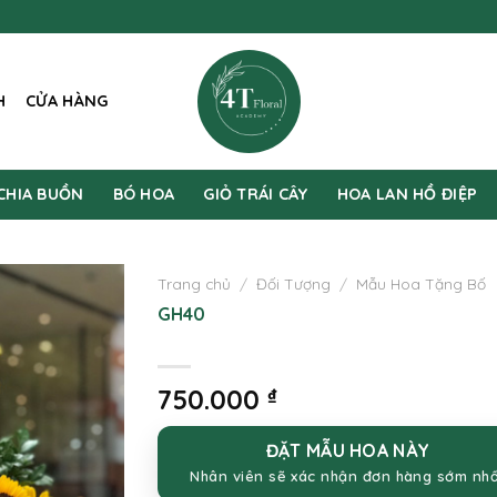
H
CỬA HÀNG
CHIA BUỒN
BÓ HOA
GIỎ TRÁI CÂY
HOA LAN HỒ ĐIỆP
Trang chủ
/
Đối Tượng
/
Mẫu Hoa Tặng Bố
GH40
750.000
₫
ĐẶT MẪU HOA NÀY
Nhân viên sẽ xác nhận đơn hàng sớm nh