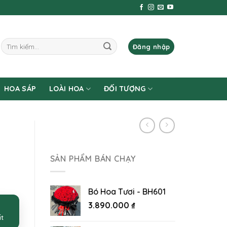
Tìm
Đăng nhập
kiếm:
HOA SÁP
LOÀI HOA
ĐỐI TƯỢNG
SẢN PHẨM BÁN CHẠY
Bó Hoa Tươi - BH601
3.890.000
₫
ất