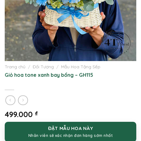
Trang chủ
/
Đối Tượng
/
Mẫu Hoa Tặng Sếp
Giỏ hoa tone xanh bay bổng – GH115
499.000
₫
ĐẶT MẪU HOA NÀY
Nhân viên sẽ xác nhận đơn hàng sớm nhất