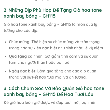
2. Những Dịp Phù Hợp Để Tặng Giỏ hoa tone
xanh bay bổng – GH115
Giỏ hoa tone xanh bay bổng – GH115 là món quà lý
tưởng cho các dịp:
Chúc mừng
: Thể hiện sự chúc mừng và trân trọng
trong các sự kiện đặc biệt như sinh nhật, lễ kỷ niệm.
Quà tặng cá nhân
: Gửi gắm tình cảm và sự quan
tâm cho người thân hoặc bạn bè.
Ngày đặc biệt
: Làm quà tặng cho các dịp quan
trọng với sự kết hợp tươi mới và ấn tượng.
3. Cách Chăm Sóc Và Bảo Quản Giỏ hoa tone
xanh bay bổng – GH115 Để Hoa Tươi Lâu
Để giỏ hoa luôn giữ được vẻ đẹp tươi mới, bạn nên: