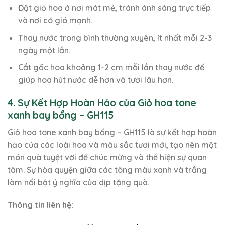
Đặt giỏ hoa ở nơi mát mẻ, tránh ánh sáng trực tiếp
và nơi có gió mạnh.
Thay nước trong bình thường xuyên, ít nhất mỗi 2-3
ngày một lần.
Cắt gốc hoa khoảng 1-2 cm mỗi lần thay nước để
giúp hoa hút nước dễ hơn và tươi lâu hơn.
4. Sự Kết Hợp Hoàn Hảo của Giỏ hoa tone
xanh bay bổng – GH115
Giỏ hoa tone xanh bay bổng – GH115 là sự kết hợp hoàn
hảo của các loài hoa và màu sắc tươi mới, tạo nên một
món quà tuyệt vời để chúc mừng và thể hiện sự quan
tâm. Sự hòa quyện giữa các tông màu xanh và trắng
làm nổi bật ý nghĩa của dịp tặng quà.
Thông tin liên hệ: