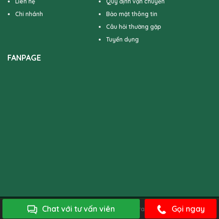
Liên hệ
Quy định vận chuyển
Chi nhánh
Bảo mật thông tin
Câu hỏi thường gặp
Tuyển dụng
FANPAGE
Chat với tư vấn viên
Gọi ngay
Bản quyền của 4TFloral