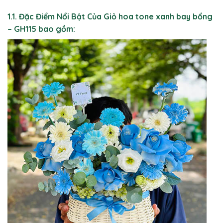
1.1. Đặc Điểm Nổi Bật Của Giỏ hoa tone xanh bay bổng
– GH115 bao gồm: