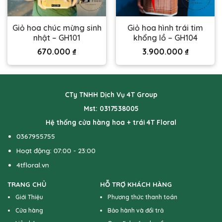
Giỏ hoa chúc mừng sinh
Giỏ hoa hình trái tim
nhật – GH101
khổng lồ – GH104
670.000
₫
3.900.000
₫
CTy TNHH Dịch Vụ 4T Group
Mst: 0317538005
Hệ thống cửa hàng hoa + trái 4T Floral
0367955755
Hoạt động: 07:00 - 23:00
4tfloral.vn
TRANG CHỦ
HỖ TRỢ KHÁCH HÀNG
Giới Thiệu
Phương thức thanh toán
Cửa hàng
Bảo hành và đổi trả