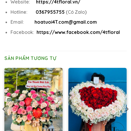
Website:
https://4tfloral.vn/
Hotline:
0367955755
(
Có Zalo
)
Email:
hoatuoi4T.com@gmail.com
Facebook:
https://www.facebook.com/4tfloral
SẢN PHẨM TƯƠNG TỰ