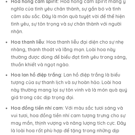
Hoa hồng cam spirit
: Hoa hồng cam spirit mang ý
nghĩa của tình yêu chân thành, sự gắn bó và tình
cảm sâu sắc. Đây là món quà tuyệt vời để thể hiện
tình yêu, sự tôn trọng và sự chân thành với người
nhận.
Hoa thanh liễu
: Hoa thanh liễu đại diện cho sự nhẹ
nhàng, thanh thoát và lãng mạn. Loài hoa này
thường được dùng để biểu đạt tình yêu trong sáng,
thuần khiết và ngọt ngào.
Hoa lan hồ điệp trắng
: Lan hồ điệp trắng là biểu
tượng của sự thanh lịch và sự hoàn hảo. Loài hoa
này thường mang lại sự tôn vinh và là món quà quý
giá trong các dịp trọng đại.
Hoa đồng tiền nhí cam
: Với màu sắc tươi sáng và
vui tươi, hoa đồng tiền nhí cam tượng trưng cho sự
may mắn, thịnh vượng và năng lượng tích cực. Đây
là loài hoa rất phù hợp để tặng trong những dịp