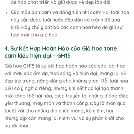
để hoa phát triển và giữ được vẻ đẹp lâu dài.
Cúc mẫu đơn cam và đồng tiền nhí cam
: Hai loài hoa
này cần được tưới nước đều đặn và tránh để quá
khô. Hãy chú ý cắt bỏ các cành hoa héo để giữ sự
tươi mới cho giỏ hoa.
4. Sự Kết Hợp Hoàn Hảo của Giỏ hoa tone
cam kiểu hiện đại – GH15
Giỏ hoa
GH15
là sự kết hợp hoàn hảo của các loài hoa
với màu sắc ấm áp, tươi sáng và hiện đại, mang lại vẻ
đẹp trẻ trung, năng động cho không gian. Mỗi loài hoa
đều có ý nghĩa riêng, nhưng khi kết hợp lại tạo thành
một tổng thể hài hòa, giúp truyền tải những thông điệp
yêu thương, may mắn và thành công. Đây là món quà
tuyệt vời cho những dịp chúc mừng, kỷ niệm, hay
những dịp cần mang lại niềm vui và sự phấn khởi cho
người nhận.