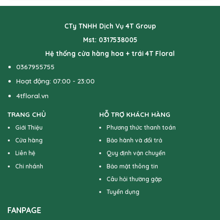
CTy TNHH Dịch Vụ 4T Group
Mst: 0317538005
Hệ thống cửa hàng hoa + trái 4T Floral
0367955755
Hoạt động: 07:00 - 23:00
4tfloral.vn
TRANG CHỦ
HỖ TRỢ KHÁCH HÀNG
Giới Thiệu
Phương thức thanh toán
Cửa hàng
Bảo hành và đổi trả
Liên hệ
Quy định vận chuyển
Chi nhánh
Bảo mật thông tin
Câu hỏi thường gặp
Tuyển dụng
FANPAGE