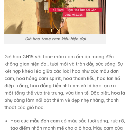
Giỏ hoa tone cam kiểu hiện đại
Giỏ hoa
GH15
với tone màu cam ấm áp mang đến
không gian hiện đại, tươi mới và tràn đầy sức sống. Sự
kết hợp khéo léo giữa các loài hoa như
cúc mẫu đơn
cam
,
hoa hồng cam spirit
,
hoa thanh liễu
,
hoa lan hồ
điệp trắng
,
hoa đồng tiền nhí cam
và
lá bạc
tạo ra
một tổng thể vừa trẻ trung, vừa tinh tế. Đặc biệt,
hoa lá
phụ
càng làm nổi bật thêm vẻ đẹp nhẹ nhàng, thanh
thoát của giỏ hoa.
Hoa cúc mẫu đơn cam
có màu sắc tươi sáng, rực rỡ,
tạo điểm nhấn mạnh mẽ cho giỏ hoa. Màu cam của