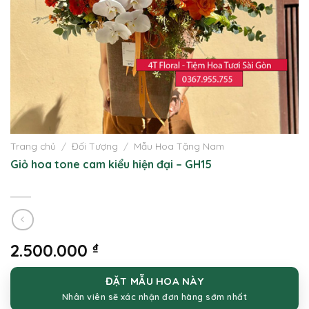
Trang chủ
/
Đối Tượng
/
Mẫu Hoa Tặng Nam
Giỏ hoa tone cam kiểu hiện đại – GH15
2.500.000
₫
ĐẶT MẪU HOA NÀY
Nhân viên sẽ xác nhận đơn hàng sớm nhất