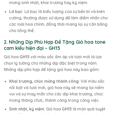
mừng sinh nhật, khai trương hay kỷ niệm.
Lá bạc
: Lá bạc là biểu tượng của sự bền bỉ và kiên
cường, thường được sử dụng để làm điểm nhấn cho
các loài hoa chính, đồng thời mang lại sự cân bằng
cho tổng thể.
2. Những Dịp Phù Hợp Để Tặng Giỏ hoa tone
cam kiểu hiện đại – GH15
Giỏ hoa
GH15
với màu sắc ấm áp và tươi mới là lựa
chọn lý tưởng cho những dịp đặc biệt trong năm.
Những dịp phù hợp để tặng giỏ hoa này bao gồm:
Khai trương, chúc mừng thành công
: Với màu sắc
nổi bật và tươi mới, giỏ hoa này sẽ mang lại niềm
vui và sự may mắn cho các dịp khai trương, chúc
mừng thăng chức, thành công trong công việc.
Sinh nhật, kỷ niệm
: Giỏ hoa
GH15
là món quà tuyệt