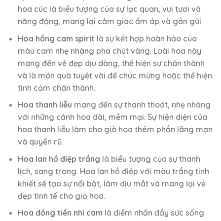
hoa cúc là biểu tượng của sự lạc quan, vui tươi và
năng động, mang lại cảm giác ấm áp và gần gũi.
Hoa hồng cam spirit
là sự kết hợp hoàn hảo của
màu cam nhẹ nhàng pha chút vàng. Loài hoa này
mang đến vẻ đẹp dịu dàng, thể hiện sự chân thành
và là món quà tuyệt vời để chúc mừng hoặc thể hiện
tình cảm chân thành.
Hoa thanh liễu
mang đến sự thanh thoát, nhẹ nhàng
với những cánh hoa dài, mềm mại. Sự hiện diện của
hoa thanh liễu làm cho giỏ hoa thêm phần lãng mạn
và quyến rũ.
Hoa lan hồ điệp trắng
là biểu tượng của sự thanh
lịch, sang trọng. Hoa lan hồ điệp với màu trắng tinh
khiết sẽ tạo sự nổi bật, làm dịu mắt và mang lại vẻ
đẹp tinh tế cho giỏ hoa.
Hoa đồng tiền nhí cam
là điểm nhấn đầy sức sống