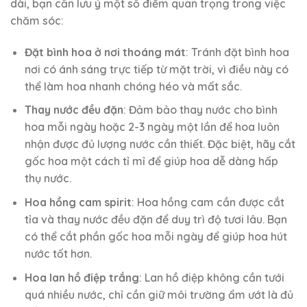
dài, bạn cần lưu ý một số điểm quan trọng trong việc
chăm sóc:
Đặt bình hoa ở nơi thoáng mát
: Tránh đặt bình hoa
nơi có ánh sáng trực tiếp từ mặt trời, vì điều này có
thể làm hoa nhanh chóng héo và mất sắc.
Thay nước đều đặn
: Đảm bảo thay nước cho bình
hoa mỗi ngày hoặc 2-3 ngày một lần để hoa luôn
nhận được đủ lượng nước cần thiết. Đặc biệt, hãy cắt
gốc hoa một cách tỉ mỉ để giúp hoa dễ dàng hấp
thụ nước.
Hoa hồng cam spirit
: Hoa hồng cam cần được cắt
tỉa và thay nước đều đặn để duy trì độ tươi lâu. Bạn
có thể cắt phần gốc hoa mỗi ngày để giúp hoa hút
nước tốt hơn.
Hoa lan hồ điệp trắng
: Lan hồ điệp không cần tưới
quá nhiều nước, chỉ cần giữ môi trường ẩm ướt là đủ