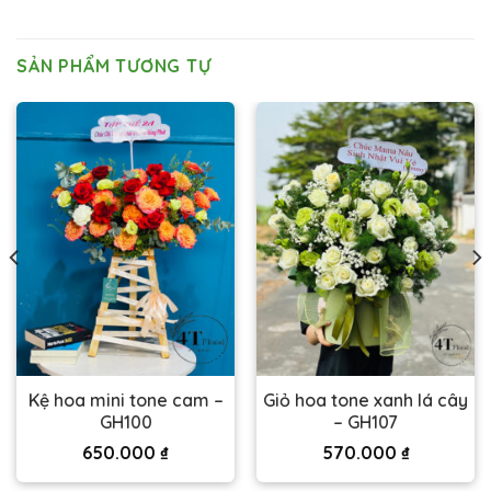
SẢN PHẨM TƯƠNG TỰ
Kệ hoa mini tone cam –
Giỏ hoa tone xanh lá cây
GH100
– GH107
650.000
₫
570.000
₫