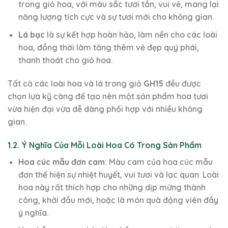
trong giỏ hoa, với màu sắc tươi tắn, vui vẻ, mang lại
năng lượng tích cực và sự tươi mới cho không gian.
Lá bạc
là sự kết hợp hoàn hảo, làm nền cho các loài
hoa, đồng thời làm tăng thêm vẻ đẹp quý phái,
thanh thoát cho giỏ hoa.
Tất cả các loài hoa và lá trong giỏ
GH15
đều được
chọn lựa kỹ càng để tạo nên một sản phẩm hoa tươi
vừa hiện đại vừa dễ dàng phối hợp với nhiều không
gian.
1.2. Ý Nghĩa Của Mỗi Loài Hoa Có Trong Sản Phẩm
Hoa cúc mẫu đơn cam
: Màu cam của hoa cúc mẫu
đơn thể hiện sự nhiệt huyết, vui tươi và lạc quan. Loài
hoa này rất thích hợp cho những dịp mừng thành
công, khởi đầu mới, hoặc là món quà động viên đầy
ý nghĩa.