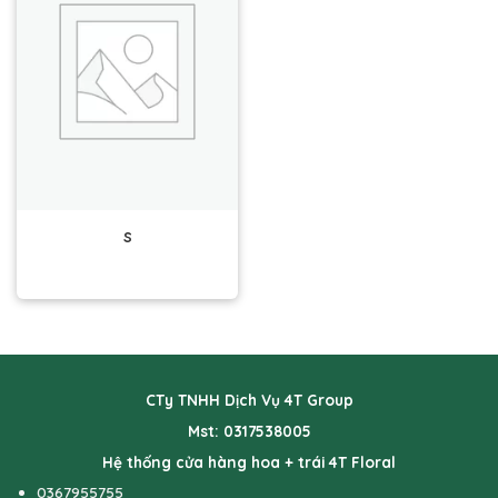
s
CTy TNHH Dịch Vụ 4T Group
Mst: 0317538005
Hệ thống cửa hàng hoa + trái 4T Floral
0367955755