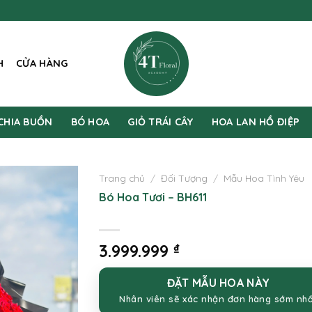
H
CỬA HÀNG
CHIA BUỒN
BÓ HOA
GIỎ TRÁI CÂY
HOA LAN HỒ ĐIỆP
Trang chủ
/
Đối Tượng
/
Mẫu Hoa Tình Yêu
Bó Hoa Tươi – BH611
3.999.999
₫
ĐẶT MẪU HOA NÀY
Nhân viên sẽ xác nhận đơn hàng sớm nh