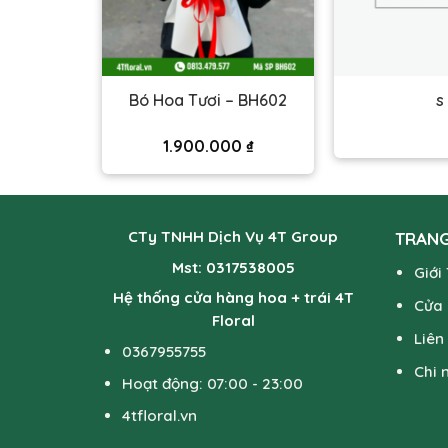
ặng nữ –
Bó Hoa Tươi – BH602
s
1.900.000
₫
0
₫
CTy TNHH Dịch Vụ 4T Group
TRANG
Mst: 0317538005
Giới
Hệ thống cửa hàng hoa + trái 4T
Cửa
Floral
Liên
0367955755
Chi 
Hoạt động: 07:00 - 23:00
4tfloral.vn