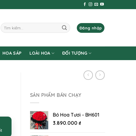
Tìm
Đăng nhập
kiếm:
HOA SÁP
LOÀI HOA
ĐỐI TƯỢNG
SẢN PHẨM BÁN CHẠY
Bó Hoa Tươi - BH601
3.890.000
₫
ất