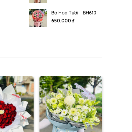
Bó Hoa Tươi - BH610
650.000
₫