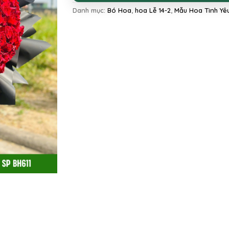
Danh mục:
Bó Hoa
,
hoa Lễ 14-2
,
Mẫu Hoa Tình Yê