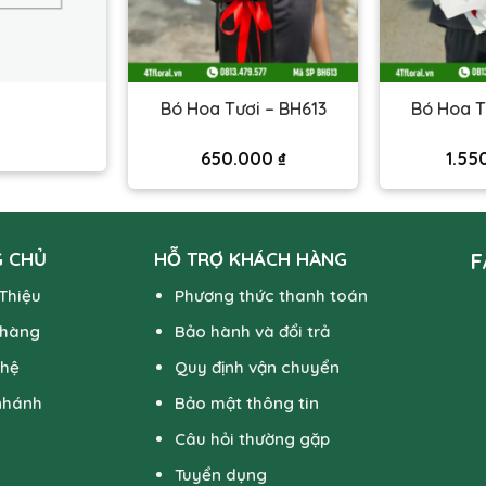
Bó Hoa Tươi – BH613
Bó Hoa T
650.000
₫
1.55
 CHỦ
HỖ TRỢ KHÁCH HÀNG
F
 Thiệu
Phương thức thanh toán
 hàng
Bảo hành và đổi trả
 hệ
Quy định vận chuyển
nhánh
Bảo mật thông tin
Câu hỏi thường gặp
Tuyển dụng