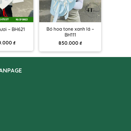
Bó hoa tone xanh lá –
ươi – BH621
BH111
0.000
₫
850.000
₫
ANPAGE