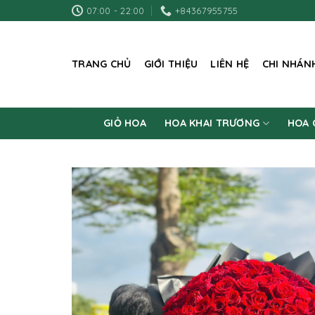
Skip
07:00 - 22:00
+84367955755
to
content
TRANG CHỦ
GIỚI THIỆU
LIÊN HỆ
CHI NHÁN
GIỎ HOA
HOA KHAI TRƯƠNG
HOA 