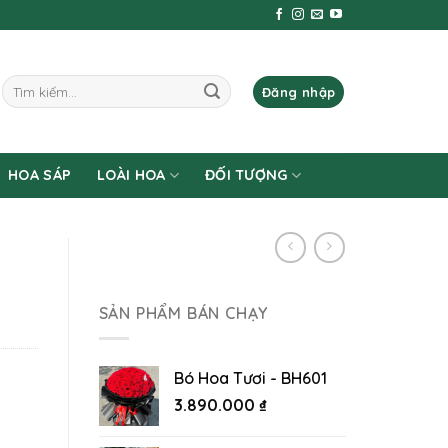
Tìm
Đăng nhập
kiếm:
HOA SÁP
LOÀI HOA
ĐỐI TƯỢNG
SẢN PHẨM BÁN CHẠY
Bó Hoa Tươi - BH601
3.890.000
₫