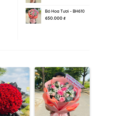
Bó Hoa Tươi - BH610
650.000
₫