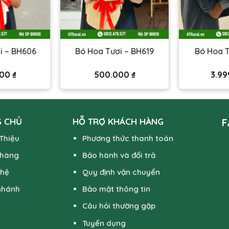
i – BH606
Bó Hoa Tươi – BH619
Bó Hoa T
000
₫
500.000
₫
3.99
 CHỦ
HỖ TRỢ KHÁCH HÀNG
F
 Thiệu
Phương thức thanh toán
 hàng
Bảo hành và đổi trả
 hệ
Quy định vận chuyển
nhánh
Bảo mật thông tin
Câu hỏi thường gặp
Tuyển dụng