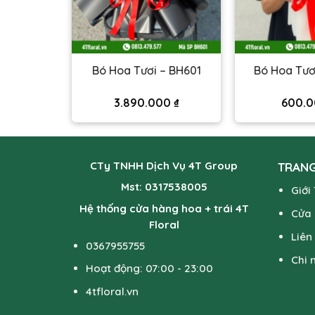
– BH602
Bó Hoa Tươi – BH601
Bó Hoa Tươ
00
₫
3.890.000
₫
600.
CTy TNHH Dịch Vụ 4T Group
TRANG
Mst: 0317538005
Giới
Hệ thống cửa hàng hoa + trái 4T
Cửa
Floral
Liên
0367955755
Chi 
Hoạt động: 07:00 - 23:00
4tfloral.vn