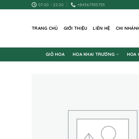
Skip
07:00 - 22:00
+84367955755
to
content
TRANG CHỦ
GIỚI THIỆU
LIÊN HỆ
CHI NHÁN
GIỎ HOA
HOA KHAI TRƯƠNG
HOA 