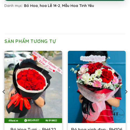
Danh mục:
Bó Hoa
,
hoa Lễ 14-2
,
Mẫu Hoa Tình Yêu
SẢN PHẨM TƯƠNG TỰ
Bó Hoa Tươi – BH622
Bó hoa xinh đẹp- BH106