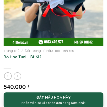
Trang chủ
/
Đối Tượng
/
Mẫu Hoa Tình Yêu
Bó Hoa Tươi – BH612
540.000
₫
ĐẶT MẪU HOA NÀY
Nhân viên sẽ xác nhận đơn hàng sớm nhất