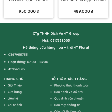
950.000
₫
489.000
₫
CTy TNHH Dịch Vụ 4T Group
Mst: 0317538005
Hệ thống cửa hàng hoa + trái 4T Floral
0367955755
Hoạt động: 07:00 - 23:00
4tfloral.vn
TRANG CHỦ
HỖ TRỢ KHÁCH HÀNG
Giới Thiệu
Phương thức thanh toán
Cửa hàng
Bảo hành và đổi trả
Liên hệ
Quy định vận chuyển
Chi nhánh
Bảo mật thông tin
Câu hỏi thường gặp