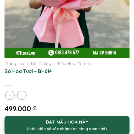
Trang chủ
/
Đối Tượng
/
Mẫu Hoa Tình Yêu
Bó Hoa Tươi – BH614
499.000
₫
ĐẶT MẪU HOA NÀY
Nhân viên sẽ xác nhận đơn hàng sớm nhất