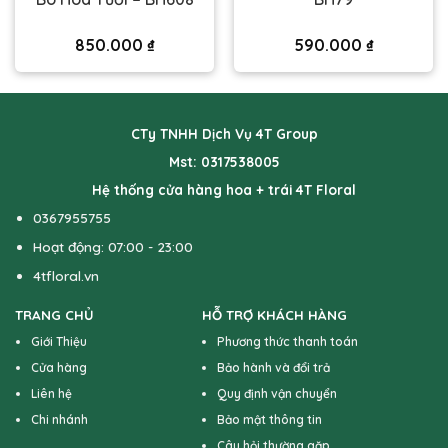
850.000
₫
590.000
₫
CTy TNHH Dịch Vụ 4T Group
Mst: 0317538005
Hệ thống cửa hàng hoa + trái 4T Floral
0367955755
Hoạt động: 07:00 - 23:00
4tfloral.vn
TRANG CHỦ
HỖ TRỢ KHÁCH HÀNG
Giới Thiệu
Phương thức thanh toán
Cửa hàng
Bảo hành và đổi trả
Liên hệ
Quy định vận chuyển
Chi nhánh
Bảo mật thông tin
Câu hỏi thường gặp