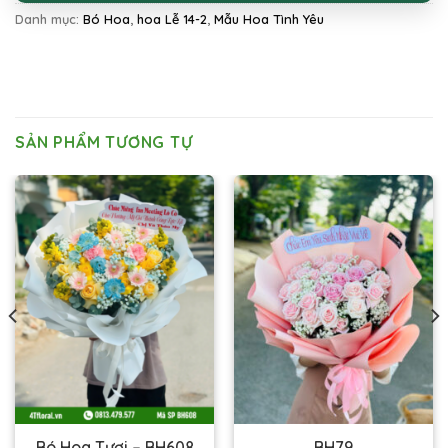
Danh mục:
Bó Hoa
,
hoa Lễ 14-2
,
Mẫu Hoa Tình Yêu
SẢN PHẨM TƯƠNG TỰ
Bó Hoa Tươi – BH608
BH79