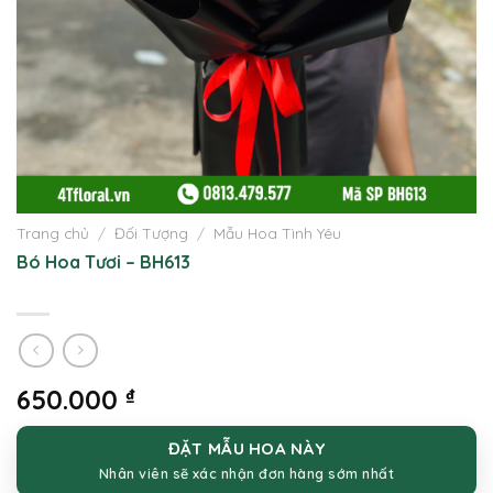
Trang chủ
/
Đối Tượng
/
Mẫu Hoa Tình Yêu
Bó Hoa Tươi – BH613
650.000
₫
ĐẶT MẪU HOA NÀY
Nhân viên sẽ xác nhận đơn hàng sớm nhất