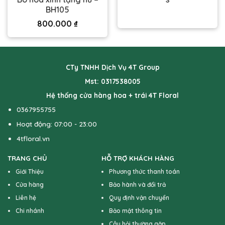
BH105
800.000
₫
CTy TNHH Dịch Vụ 4T Group
Mst: 0317538005
Hệ thống cửa hàng hoa + trái 4T Floral
0367955755
Hoạt động: 07:00 - 23:00
4tfloral.vn
TRANG CHỦ
HỖ TRỢ KHÁCH HÀNG
Giới Thiệu
Phương thức thanh toán
Cửa hàng
Bảo hành và đổi trả
Liên hệ
Quy định vận chuyển
Chi nhánh
Bảo mật thông tin
Câu hỏi thường gặp