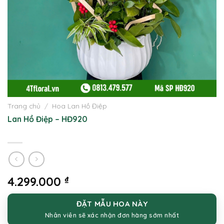
Trang chủ
/
Hoa Lan Hồ Điệp
Lan Hồ Điệp – HĐ920
4.299.000
₫
ĐẶT MẪU HOA NÀY
Nhân viên sẽ xác nhận đơn hàng sớm nhất