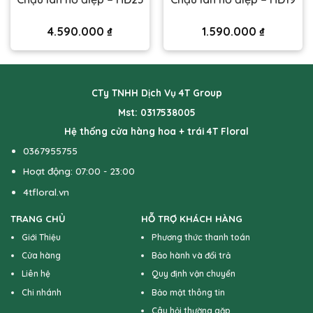
4.590.000
₫
1.590.000
₫
CTy TNHH Dịch Vụ 4T Group
Mst: 0317538005
Hệ thống cửa hàng hoa + trái 4T Floral
0367955755
Hoạt động: 07:00 - 23:00
4tfloral.vn
TRANG CHỦ
HỖ TRỢ KHÁCH HÀNG
Giới Thiệu
Phương thức thanh toán
Cửa hàng
Bảo hành và đổi trả
Liên hệ
Quy định vận chuyển
Chi nhánh
Bảo mật thông tin
Câu hỏi thường gặp