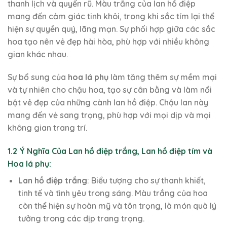
thanh lịch và quyến rũ. Màu trắng của lan hồ điệp
mang đến cảm giác tinh khôi, trong khi sắc tím lại thể
hiện sự quyền quý, lãng mạn. Sự phối hợp giữa các sắc
hoa tạo nên vẻ đẹp hài hòa, phù hợp với nhiều không
gian khác nhau.
Sự bổ sung của
hoa lá phụ
làm tăng thêm sự mềm mại
và tự nhiên cho chậu hoa, tạo sự cân bằng và làm nổi
bật vẻ đẹp của những cành lan hồ điệp. Chậu lan này
mang đến vẻ sang trọng, phù hợp với mọi dịp và mọi
không gian trang trí.
1.2 Ý Nghĩa Của Lan hồ điệp trắng, Lan hồ điệp tím và
Hoa lá phụ:
Lan hồ điệp trắng
: Biểu tượng cho sự thanh khiết,
tinh tế và tình yêu trong sáng. Màu trắng của hoa
còn thể hiện sự hoàn mỹ và tôn trọng, là món quà lý
tưởng trong các dịp trang trọng.