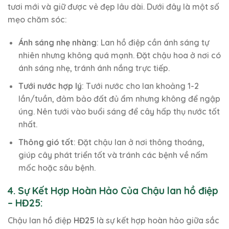
tươi mới và giữ được vẻ đẹp lâu dài. Dưới đây là một số
mẹo chăm sóc:
Ánh sáng nhẹ nhàng
: Lan hồ điệp cần ánh sáng tự
nhiên nhưng không quá mạnh. Đặt chậu hoa ở nơi có
ánh sáng nhẹ, tránh ánh nắng trực tiếp.
Tưới nước hợp lý
: Tưới nước cho lan khoảng 1-2
lần/tuần, đảm bảo đất đủ ẩm nhưng không để ngập
úng. Nên tưới vào buổi sáng để cây hấp thụ nước tốt
nhất.
Thông gió tốt
: Đặt chậu lan ở nơi thông thoáng,
giúp cây phát triển tốt và tránh các bệnh về nấm
mốc hoặc sâu bệnh.
4. Sự Kết Hợp Hoàn Hảo Của Chậu lan hồ điệp
– HĐ25:
Chậu lan hồ điệp
HĐ25
là sự kết hợp hoàn hảo giữa sắc