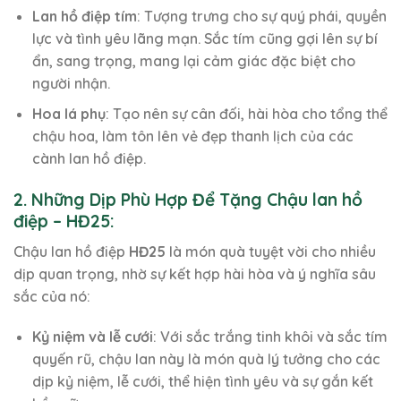
Lan hồ điệp tím
: Tượng trưng cho sự quý phái, quyền
lực và tình yêu lãng mạn. Sắc tím cũng gợi lên sự bí
ẩn, sang trọng, mang lại cảm giác đặc biệt cho
người nhận.
Hoa lá phụ
: Tạo nên sự cân đối, hài hòa cho tổng thể
chậu hoa, làm tôn lên vẻ đẹp thanh lịch của các
cành lan hồ điệp.
2. Những Dịp Phù Hợp Để Tặng Chậu lan hồ
điệp – HĐ25:
Chậu lan hồ điệp
HĐ25
là món quà tuyệt vời cho nhiều
dịp quan trọng, nhờ sự kết hợp hài hòa và ý nghĩa sâu
sắc của nó:
Kỷ niệm và lễ cưới
: Với sắc trắng tinh khôi và sắc tím
quyến rũ, chậu lan này là món quà lý tưởng cho các
dịp kỷ niệm, lễ cưới, thể hiện tình yêu và sự gắn kết