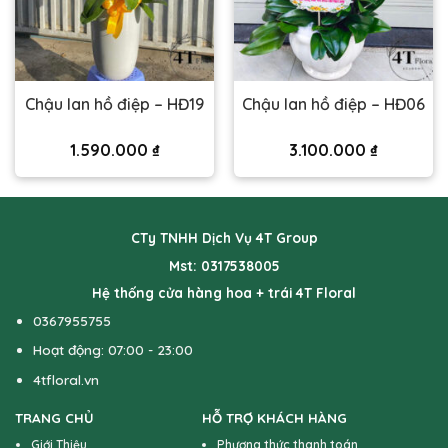
Chậu lan hồ điệp – HĐ19
Chậu lan hồ điệp – HĐ06
1.590.000
₫
3.100.000
₫
CTy TNHH Dịch Vụ 4T Group
Mst: 0317538005
Hệ thống cửa hàng hoa + trái 4T Floral
0367955755
Hoạt động: 07:00 - 23:00
4tfloral.vn
TRANG CHỦ
HỖ TRỢ KHÁCH HÀNG
Giới Thiệu
Phương thức thanh toán