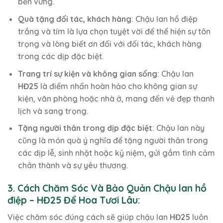
bền vững.
Quà tặng đối tác, khách hàng
: Chậu lan hồ điệp
trắng và tím là lựa chọn tuyệt vời để thể hiện sự tôn
trọng và lòng biết ơn đối với đối tác, khách hàng
trong các dịp đặc biệt.
Trang trí sự kiện và không gian sống
: Chậu lan
HĐ25
là điểm nhấn hoàn hảo cho không gian sự
kiện, văn phòng hoặc nhà ở, mang đến vẻ đẹp thanh
lịch và sang trọng.
Tặng người thân trong dịp đặc biệt
: Chậu lan này
cũng là món quà ý nghĩa để tặng người thân trong
các dịp lễ, sinh nhật hoặc kỷ niệm, gửi gắm tình cảm
chân thành và sự yêu thương.
3. Cách Chăm Sóc Và Bảo Quản Chậu lan hồ
điệp – HĐ25 Để Hoa Tươi Lâu:
Việc chăm sóc đúng cách sẽ giúp chậu lan
HĐ25
luôn