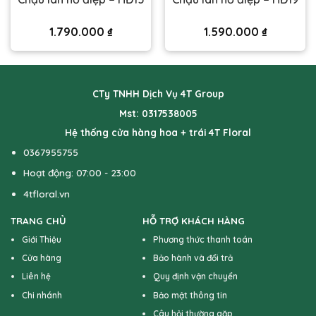
1.790.000
₫
1.590.000
₫
CTy TNHH Dịch Vụ 4T Group
Mst: 0317538005
Hệ thống cửa hàng hoa + trái 4T Floral
0367955755
Hoạt động: 07:00 - 23:00
4tfloral.vn
TRANG CHỦ
HỖ TRỢ KHÁCH HÀNG
Giới Thiệu
Phương thức thanh toán
Cửa hàng
Bảo hành và đổi trả
Liên hệ
Quy định vận chuyển
Chi nhánh
Bảo mật thông tin
Câu hỏi thường gặp