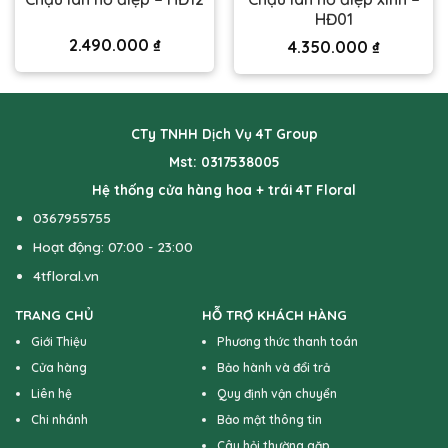
HĐ01
2.490.000
₫
4.350.000
₫
CTy TNHH Dịch Vụ 4T Group
Mst: 0317538005
Hệ thống cửa hàng hoa + trái 4T Floral
0367955755
Hoạt động: 07:00 - 23:00
4tfloral.vn
TRANG CHỦ
HỖ TRỢ KHÁCH HÀNG
Giới Thiệu
Phương thức thanh toán
Cửa hàng
Bảo hành và đổi trả
Liên hệ
Quy định vận chuyển
Chi nhánh
Bảo mật thông tin
Câu hỏi thường gặp