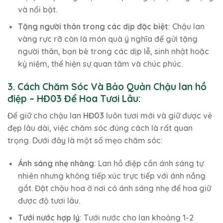
và nổi bật.
Tặng người thân trong các dịp đặc biệt
: Chậu lan
vàng rực rỡ còn là món quà ý nghĩa để gửi tặng
người thân, bạn bè trong các dịp lễ, sinh nhật hoặc
kỷ niệm, thể hiện sự quan tâm và chúc phúc.
3. Cách Chăm Sóc Và Bảo Quản Chậu lan hồ
điệp – HĐ03 Để Hoa Tươi Lâu:
Để giữ cho chậu lan
HĐ03
luôn tươi mới và giữ được vẻ
đẹp lâu dài, việc chăm sóc đúng cách là rất quan
trọng. Dưới đây là một số mẹo chăm sóc:
Ánh sáng nhẹ nhàng
: Lan hồ điệp cần ánh sáng tự
nhiên nhưng không tiếp xúc trực tiếp với ánh nắng
gắt. Đặt chậu hoa ở nơi có ánh sáng nhẹ để hoa giữ
được độ tươi lâu.
Tưới nước hợp lý
: Tưới nước cho lan khoảng 1-2