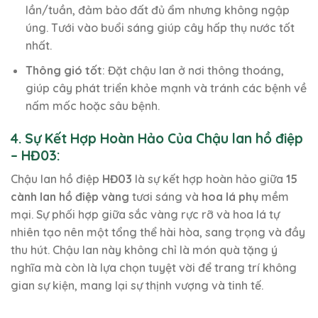
lần/tuần, đảm bảo đất đủ ẩm nhưng không ngập
úng. Tưới vào buổi sáng giúp cây hấp thụ nước tốt
nhất.
Thông gió tốt
: Đặt chậu lan ở nơi thông thoáng,
giúp cây phát triển khỏe mạnh và tránh các bệnh về
nấm mốc hoặc sâu bệnh.
4. Sự Kết Hợp Hoàn Hảo Của Chậu lan hồ điệp
– HĐ03:
Chậu lan hồ điệp
HĐ03
là sự kết hợp hoàn hảo giữa
15
cành lan hồ điệp vàng
tươi sáng và
hoa lá phụ
mềm
mại. Sự phối hợp giữa sắc vàng rực rỡ và hoa lá tự
nhiên tạo nên một tổng thể hài hòa, sang trọng và đầy
thu hút. Chậu lan này không chỉ là món quà tặng ý
nghĩa mà còn là lựa chọn tuyệt vời để trang trí không
gian sự kiện, mang lại sự thịnh vượng và tinh tế.