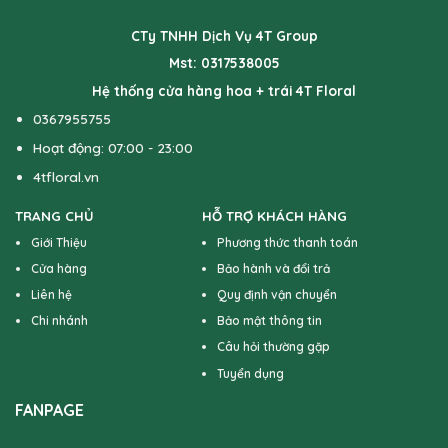
CTy TNHH Dịch Vụ 4T Group
Mst: 0317538005
Hệ thống cửa hàng hoa + trái 4T Floral
0367955755
Hoạt động: 07:00 - 23:00
4tfloral.vn
TRANG CHỦ
HỖ TRỢ KHÁCH HÀNG
Giới Thiệu
Phương thức thanh toán
Cửa hàng
Bảo hành và đổi trả
Liên hệ
Quy định vận chuyển
Chi nhánh
Bảo mật thông tin
Câu hỏi thường gặp
Tuyển dụng
FANPAGE