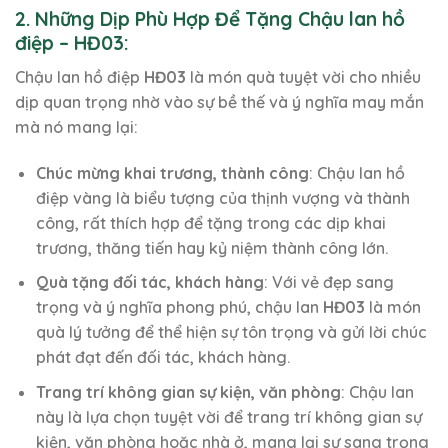
2. Những Dịp Phù Hợp Để Tặng Chậu lan hồ
điệp – HĐ03:
Chậu lan hồ điệp
HĐ03
là món quà tuyệt vời cho nhiều
dịp quan trọng nhờ vào sự bề thế và ý nghĩa may mắn
mà nó mang lại:
Chúc mừng khai trương, thành công
: Chậu lan hồ
điệp vàng là biểu tượng của thịnh vượng và thành
công, rất thích hợp để tặng trong các dịp khai
trương, thăng tiến hay kỷ niệm thành công lớn.
Quà tặng đối tác, khách hàng
: Với vẻ đẹp sang
trọng và ý nghĩa phong phú, chậu lan
HĐ03
là món
quà lý tưởng để thể hiện sự tôn trọng và gửi lời chúc
phát đạt đến đối tác, khách hàng.
Trang trí không gian sự kiện, văn phòng
: Chậu lan
này là lựa chọn tuyệt vời để trang trí không gian sự
kiện, văn phòng hoặc nhà ở, mang lại sự sang trọng