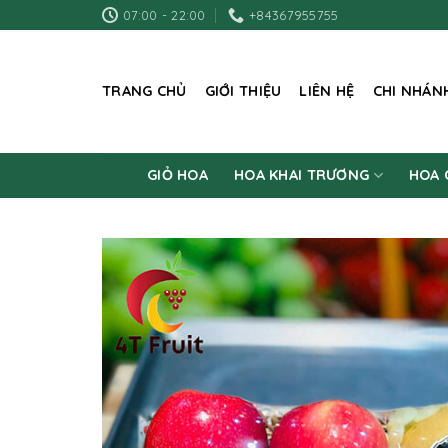
Skip
07:00 - 22:00
+84367955755
to
content
TRANG CHỦ
GIỚI THIỆU
LIÊN HỆ
CHI NHÁN
GIỎ HOA
HOA KHAI TRƯƠNG
HOA 