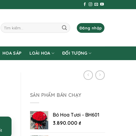
Tìm
Đăng nhập
kiếm:
HOA SÁP
LOÀI HOA
ĐỐI TƯỢNG
SẢN PHẨM BÁN CHẠY
Bó Hoa Tươi - BH601
3.890.000
₫
ất