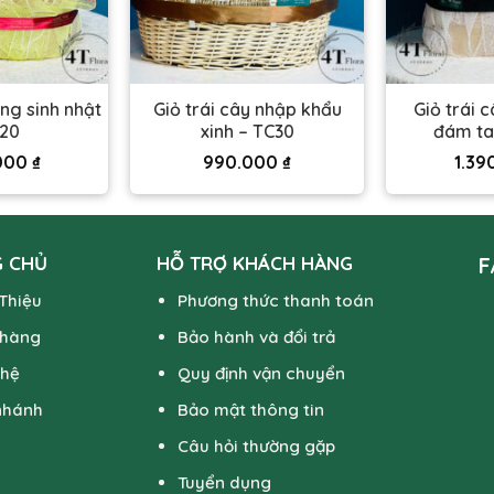
ặng sinh nhật
Giỏ trái cây nhập khẩu
Giỏ trái 
C20
xinh – TC30
đám ta
.000
₫
990.000
₫
1.39
 CHỦ
HỖ TRỢ KHÁCH HÀNG
F
 Thiệu
Phương thức thanh toán
 hàng
Bảo hành và đổi trả
 hệ
Quy định vận chuyển
nhánh
Bảo mật thông tin
Câu hỏi thường gặp
Tuyển dụng