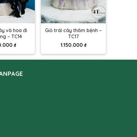
cây và hoa đi
Giỏ trái cây thăm bệnh –
ng – TC14
TC17
0.000
₫
1.150.000
₫
ANPAGE