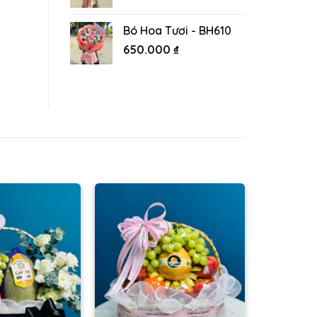
Bó Hoa Tươi - BH610
650.000
₫