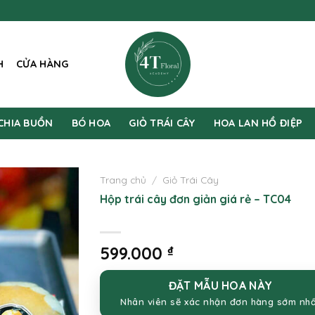
H
CỬA HÀNG
CHIA BUỒN
BÓ HOA
GIỎ TRÁI CÂY
HOA LAN HỒ ĐIỆP
Trang chủ
/
Giỏ Trái Cây
Hộp trái cây đơn giản giá rẻ – TC04
599.000
₫
ĐẶT MẪU HOA NÀY
Nhân viên sẽ xác nhận đơn hàng sớm nh