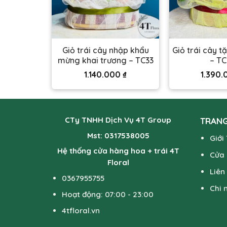
ặng bệnh
Giỏ trái cây nhập khẩu
Giỏ trái cây t
C26
mừng khai trương – TC33
– T
00
₫
1.140.000
₫
1.390
CTy TNHH Dịch Vụ 4T Group
TRANG
Mst: 0317538005
Giới
Hệ thống cửa hàng hoa + trái 4T
Cửa
Floral
Liên
0367955755
Chi 
Hoạt động: 07:00 - 23:00
4tfloral.vn