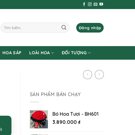
Tìm
Đăng nhập
kiếm:
HOA SÁP
LOÀI HOA
ĐỐI TƯỢNG
SẢN PHẨM BÁN CHẠY
Bó Hoa Tươi - BH601
3.890.000
₫
ất