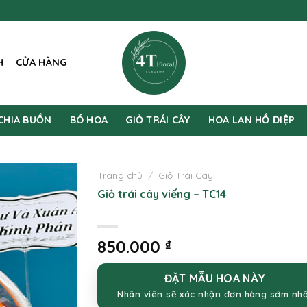
H
CỬA HÀNG
CHIA BUỒN
BÓ HOA
GIỎ TRÁI CÂY
HOA LAN HỒ ĐIỆP
Trang chủ
/
Giỏ Trái Cây
Giỏ trái cây viếng – TC14
850.000
₫
ĐẶT MẪU HOA NÀY
Nhân viên sẽ xác nhận đơn hàng sớm nh