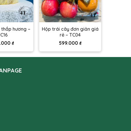
y thắp hương –
Hộp trái cây đơn giản giá
C16
rẻ – TC04
.000
₫
599.000
₫
ANPAGE