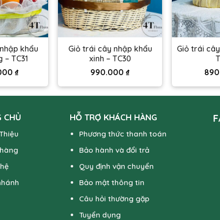
 nhập khẩu
Giỏ trái cây nhập khẩu
Giỏ trái câ
g – TC31
xinh – TC30
T
.000
₫
990.000
₫
890
 CHỦ
HỖ TRỢ KHÁCH HÀNG
F
 Thiệu
Phương thức thanh toán
 hàng
Bảo hành và đổi trả
 hệ
Quy định vận chuyển
nhánh
Bảo mật thông tin
Câu hỏi thường gặp
Tuyển dụng