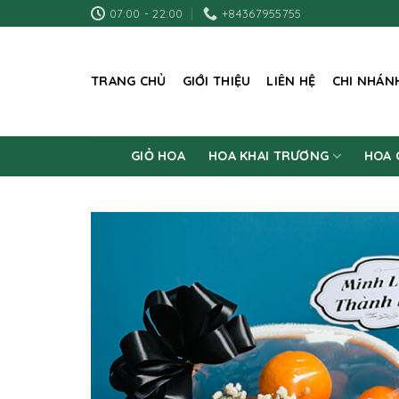
Skip
07:00 - 22:00
+84367955755
to
content
TRANG CHỦ
GIỚI THIỆU
LIÊN HỆ
CHI NHÁN
GIỎ HOA
HOA KHAI TRƯƠNG
HOA 