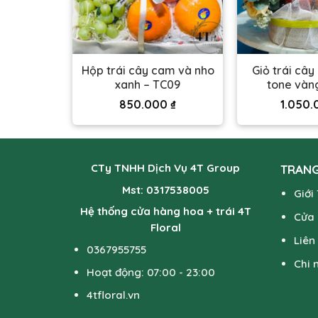
hập khẩu
Hộp trái cây cam và nho
Giỏ trái cây
ng – TC33
xanh – TC09
tone vàn
00
₫
850.000
₫
1.050
CTy TNHH Dịch Vụ 4T Group
TRANG
Mst: 0317538005
Giới
Hệ thống cửa hàng hoa + trái 4T
Cửa
Floral
Liên
0367955755
Chi 
Hoạt động: 07:00 - 23:00
4tfloral.vn