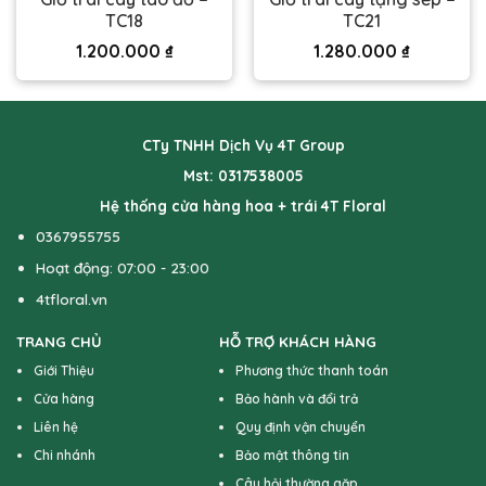
TC18
TC21
1.200.000
₫
1.280.000
₫
CTy TNHH Dịch Vụ 4T Group
Mst: 0317538005
Hệ thống cửa hàng hoa + trái 4T Floral
0367955755
Hoạt động: 07:00 - 23:00
4tfloral.vn
TRANG CHỦ
HỖ TRỢ KHÁCH HÀNG
Giới Thiệu
Phương thức thanh toán
Cửa hàng
Bảo hành và đổi trả
Liên hệ
Quy định vận chuyển
Chi nhánh
Bảo mật thông tin
Câu hỏi thường gặp