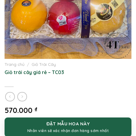
Trang chủ
/
Giỏ Trái Cây
Giỏ trái cây giá rẻ – TC03
570.000
₫
ĐẶT MẪU HOA NÀY
Nhân viên sẽ xác nhận đơn hàng sớm nhất