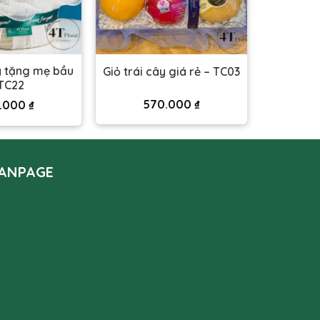
ây tặng mẹ bầu
Giỏ trái cây giá rẻ – TC03
TC22
570.000
₫
.000
₫
ANPAGE