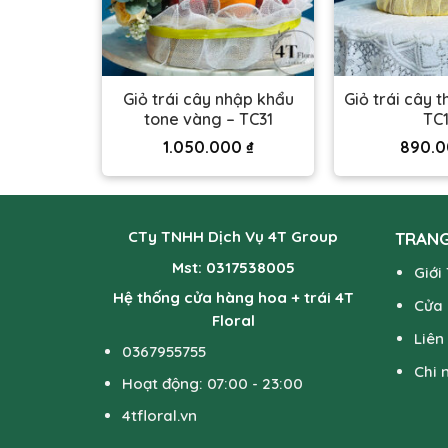
hập khẩu
Giỏ trái cây nhập khẩu
Giỏ trái cây 
 TC32
tone vàng – TC31
TC
00
₫
1.050.000
₫
890.
CTy TNHH Dịch Vụ 4T Group
TRANG
Mst: 0317538005
Giới
Hệ thống cửa hàng hoa + trái 4T
Cửa
Floral
Liên
0367955755
Chi 
Hoạt động: 07:00 - 23:00
4tfloral.vn