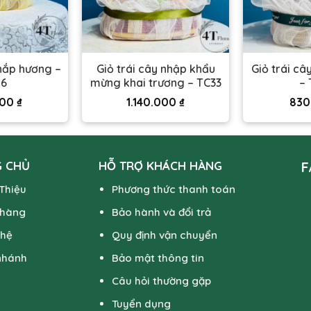
thắp hương –
Giỏ trái cây nhập khẩu
Giỏ trái c
16
mừng khai trương – TC33
– 
000
₫
1.140.000
₫
830
 CHỦ
HỖ TRỢ KHÁCH HÀNG
F
 Thiệu
Phương thức thanh toán
 hàng
Bảo hành và đổi trả
 hệ
Quy định vận chuyển
nhánh
Bảo mật thông tin
Câu hỏi thường gặp
Tuyển dụng