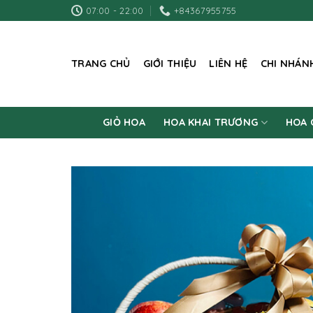
Skip
07:00 - 22:00
+84367955755
to
content
TRANG CHỦ
GIỚI THIỆU
LIÊN HỆ
CHI NHÁN
GIỎ HOA
HOA KHAI TRƯƠNG
HOA 