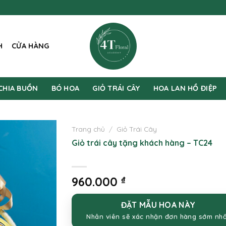
H
CỬA HÀNG
CHIA BUỒN
BÓ HOA
GIỎ TRÁI CÂY
HOA LAN HỒ ĐIỆP
Trang chủ
/
Giỏ Trái Cây
Giỏ trái cây tặng khách hàng – TC24
960.000
₫
ĐẶT MẪU HOA NÀY
Nhân viên sẽ xác nhận đơn hàng sớm nh