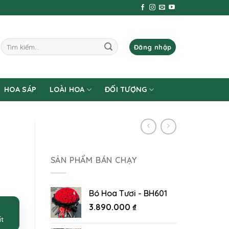
Tìm
Đăng nhập
kiếm:
HOA SÁP
LOÀI HOA
ĐỐI TƯỢNG
SẢN PHẨM BÁN CHẠY
Bó Hoa Tươi - BH601
3.890.000
₫
ất