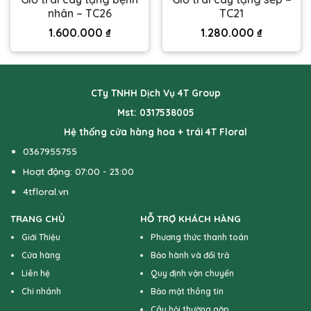
nhân – TC26
TC21
1.600.000
₫
1.280.000
₫
CTy TNHH Dịch Vụ 4T Group
Mst: 0317538005
Hệ thống cửa hàng hoa + trái 4T Floral
0367955755
Hoạt động: 07:00 - 23:00
4tfloral.vn
TRANG CHỦ
HỖ TRỢ KHÁCH HÀNG
Giới Thiệu
Phương thức thanh toán
Cửa hàng
Bảo hành và đổi trả
Liên hệ
Quy định vận chuyển
Chi nhánh
Bảo mật thông tin
Câu hỏi thường gặp