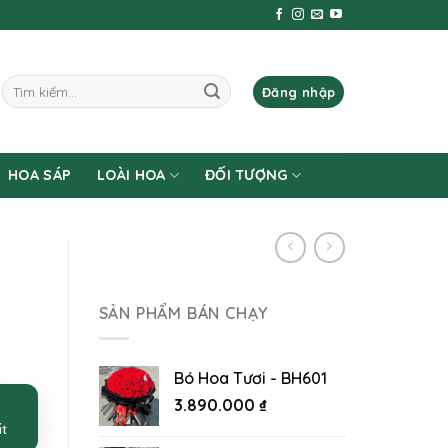
Tìm
Đăng nhập
kiếm:
HOA SÁP
LOÀI HOA
ĐỐI TƯỢNG
SẢN PHẨM BÁN CHẠY
Bó Hoa Tươi - BH601
3.890.000
₫
ất