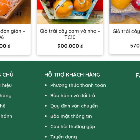
 đơn giản –
Giỏ trái cây cam và nho –
Giỏ trái câ
06
TC10
570
000
₫
900.000
₫
 CHỦ
HỖ TRỢ KHÁCH HÀNG
F
 Thiệu
Phương thức thanh toán
 hàng
Bảo hành và đổi trả
 hệ
Quy định vận chuyển
nhánh
Bảo mật thông tin
Câu hỏi thường gặp
Tuyển dụng