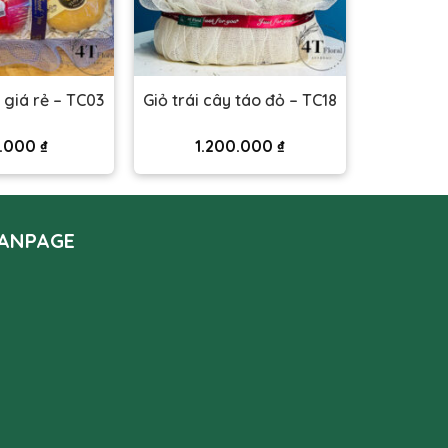
y giá rẻ – TC03
Giỏ trái cây táo đỏ – TC18
.000
₫
1.200.000
₫
ANPAGE