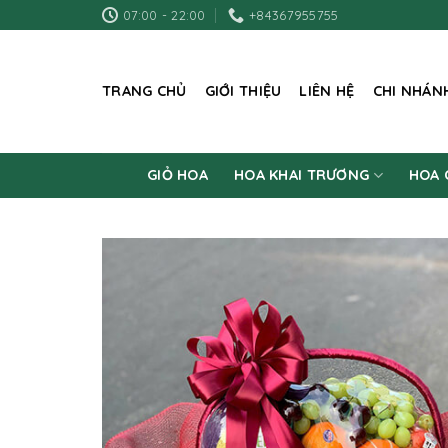
Skip
07:00 - 22:00
+84367955755
to
content
TRANG CHỦ
GIỚI THIỆU
LIÊN HỆ
CHI NHÁN
GIỎ HOA
HOA KHAI TRƯƠNG
HOA 