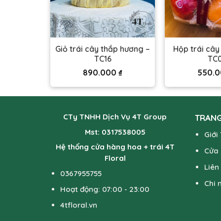
Giỏ trái cây thắp hương –
Hộp trái cây
ẹp – TC08
TC16
TC
00
₫
890.000
₫
550.
CTy TNHH Dịch Vụ 4T Group
TRANG
Mst: 0317538005
Giới
Hệ thống cửa hàng hoa + trái 4T
Cửa
Floral
Liên
0367955755
Chi 
Hoạt động: 07:00 - 23:00
4tfloral.vn