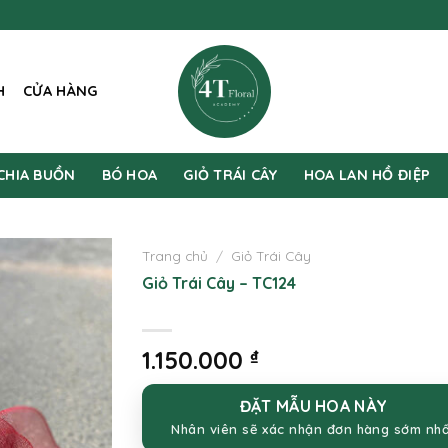
H
CỬA HÀNG
CHIA BUỒN
BÓ HOA
GIỎ TRÁI CÂY
HOA LAN HỒ ĐIỆP
Trang chủ
/
Giỏ Trái Cây
Giỏ Trái Cây – TC124
1.150.000
₫
ĐẶT MẪU HOA NÀY
Nhân viên sẽ xác nhận đơn hàng sớm nh