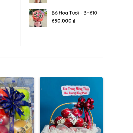
Bó Hoa Tươi - BH610
650.000
₫