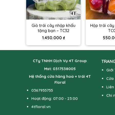
ng trọng –
Giỏ trái cây nhập khẩu
Hộp trái cây
tặng bạn – TC32
TC
00
₫
1.450.000
₫
550.
CTy TNHH Dịch Vụ 4T Group
TRANG
Mst: 0317538005
Giới
Hệ thống cửa hàng hoa + trái 4T
Cửa
Floral
Liên
0367955755
Chi 
Hoạt động: 07:00 - 23:00
4tfloral.vn