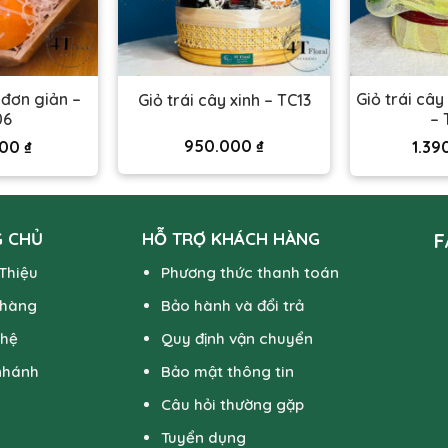
 đơn giản –
Giỏ trái cây
Giỏ trái cây xinh – TC13
06
– 
950.000
₫
000
₫
1.39
 CHỦ
HỖ TRỢ KHÁCH HÀNG
F
 Thiệu
Phương thức thanh toán
 hàng
Bảo hành và đổi trả
 hệ
Quy định vận chuyển
nhánh
Bảo mật thông tin
Câu hỏi thường gặp
Tuyển dụng