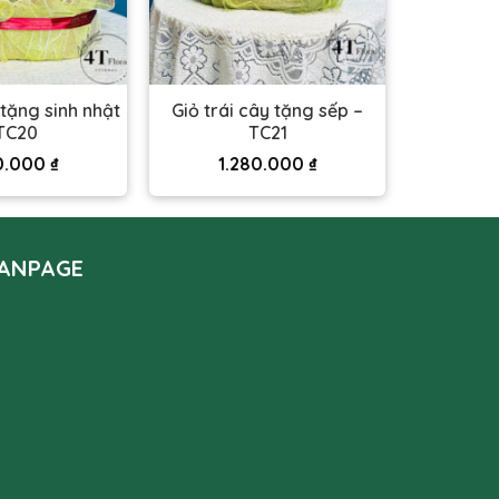
 tặng sinh nhật
Giỏ trái cây tặng sếp –
TC20
TC21
0.000
₫
1.280.000
₫
ANPAGE