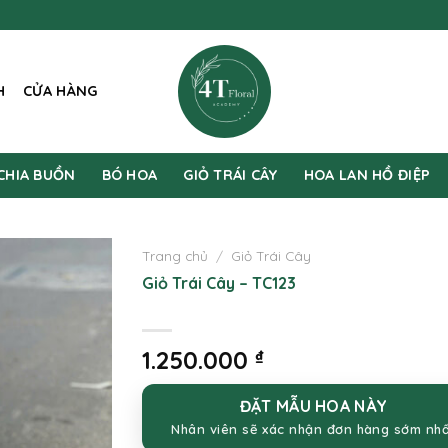
H
CỬA HÀNG
CHIA BUỒN
BÓ HOA
GIỎ TRÁI CÂY
HOA LAN HỒ ĐIỆP
Trang chủ
/
Giỏ Trái Cây
Giỏ Trái Cây – TC123
1.250.000
₫
ĐẶT MẪU HOA NÀY
Nhân viên sẽ xác nhận đơn hàng sớm nh