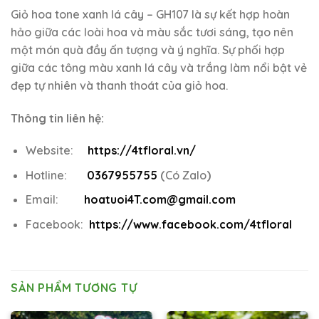
Giỏ hoa tone xanh lá cây – GH107 là sự kết hợp hoàn
hảo giữa các loài hoa và màu sắc tươi sáng, tạo nên
một món quà đầy ấn tượng và ý nghĩa. Sự phối hợp
giữa các tông màu xanh lá cây và trắng làm nổi bật vẻ
đẹp tự nhiên và thanh thoát của giỏ hoa.
Thông tin liên hệ:
Website:
https://4tfloral.vn/
Hotline:
0367955755
(
Có Zalo
)
Email:
hoatuoi4T.com@gmail.com
Facebook:
https://www.facebook.com/4tfloral
SẢN PHẨM TƯƠNG TỰ