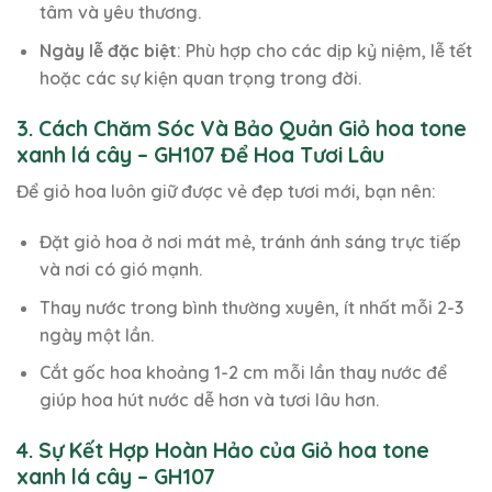
tâm và yêu thương.
Ngày lễ đặc biệt
: Phù hợp cho các dịp kỷ niệm, lễ tết
hoặc các sự kiện quan trọng trong đời.
3. Cách Chăm Sóc Và Bảo Quản Giỏ hoa tone
xanh lá cây – GH107 Để Hoa Tươi Lâu
Để giỏ hoa luôn giữ được vẻ đẹp tươi mới, bạn nên:
Đặt giỏ hoa ở nơi mát mẻ, tránh ánh sáng trực tiếp
và nơi có gió mạnh.
Thay nước trong bình thường xuyên, ít nhất mỗi 2-3
ngày một lần.
Cắt gốc hoa khoảng 1-2 cm mỗi lần thay nước để
giúp hoa hút nước dễ hơn và tươi lâu hơn.
4. Sự Kết Hợp Hoàn Hảo của Giỏ hoa tone
xanh lá cây – GH107