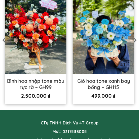
Bình hoa nhập tone màu
Giỏ hoa tone xanh bay
rực rỡ – GH99
bổng – GH115
2.500.000
₫
499.000
₫
CTy TNHH Dịch Vụ 4T Group
Mst: 0317538005