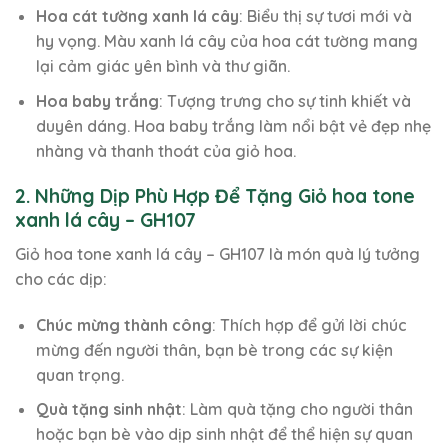
Hoa cát tường xanh lá cây
: Biểu thị sự tươi mới và
hy vọng. Màu xanh lá cây của hoa cát tường mang
lại cảm giác yên bình và thư giãn.
Hoa baby trắng
: Tượng trưng cho sự tinh khiết và
duyên dáng. Hoa baby trắng làm nổi bật vẻ đẹp nhẹ
nhàng và thanh thoát của giỏ hoa.
2. Những Dịp Phù Hợp Để Tặng Giỏ hoa tone
xanh lá cây – GH107
Giỏ hoa tone xanh lá cây – GH107 là món quà lý tưởng
cho các dịp:
Chúc mừng thành công
: Thích hợp để gửi lời chúc
mừng đến người thân, bạn bè trong các sự kiện
quan trọng.
Quà tặng sinh nhật
: Làm quà tặng cho người thân
hoặc bạn bè vào dịp sinh nhật để thể hiện sự quan