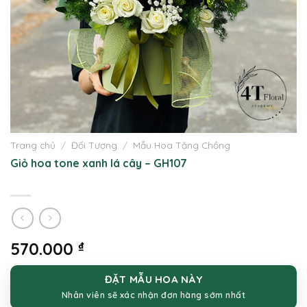
Trang chủ
/
Đối Tượng
/
Mẫu Hoa Tặng Chồng
Giỏ hoa tone xanh lá cây – GH107
570.000
₫
ĐẶT MẪU HOA NÀY
Nhân viên sẽ xác nhận đơn hàng sớm nhất