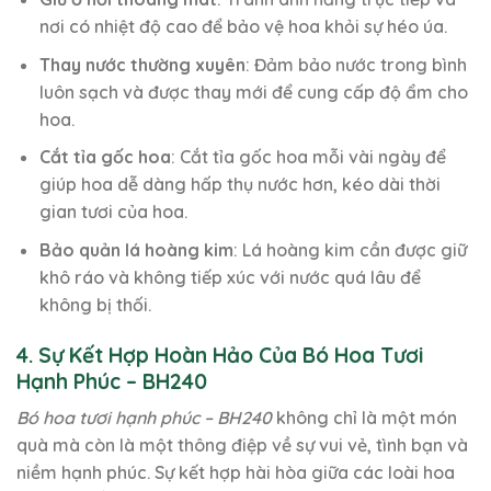
nơi có nhiệt độ cao để bảo vệ hoa khỏi sự héo úa.
Thay nước thường xuyên
: Đảm bảo nước trong bình
luôn sạch và được thay mới để cung cấp độ ẩm cho
hoa.
Cắt tỉa gốc hoa
: Cắt tỉa gốc hoa mỗi vài ngày để
giúp hoa dễ dàng hấp thụ nước hơn, kéo dài thời
gian tươi của hoa.
Bảo quản lá hoàng kim
: Lá hoàng kim cần được giữ
khô ráo và không tiếp xúc với nước quá lâu để
không bị thối.
4. Sự Kết Hợp Hoàn Hảo Của Bó Hoa Tươi
Hạnh Phúc – BH240
Bó hoa tươi hạnh phúc – BH240
không chỉ là một món
quà mà còn là một thông điệp về sự vui vẻ, tình bạn và
niềm hạnh phúc. Sự kết hợp hài hòa giữa các loài hoa