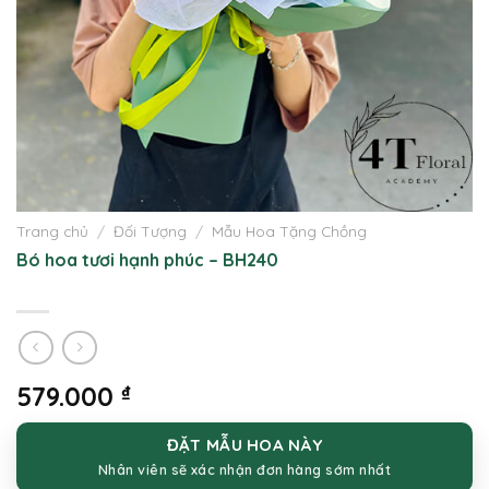
Trang chủ
/
Đối Tượng
/
Mẫu Hoa Tặng Chồng
Bó hoa tươi hạnh phúc – BH240
579.000
₫
ĐẶT MẪU HOA NÀY
Nhân viên sẽ xác nhận đơn hàng sớm nhất