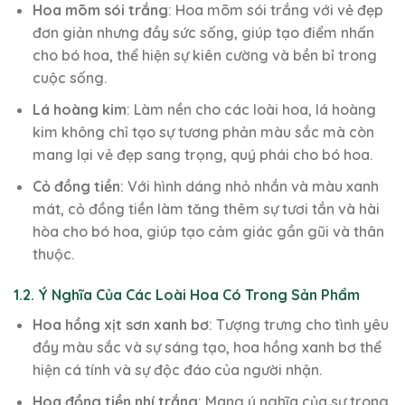
Hoa mõm sói trắng
: Hoa mõm sói trắng với vẻ đẹp
đơn giản nhưng đầy sức sống, giúp tạo điểm nhấn
cho bó hoa, thể hiện sự kiên cường và bền bỉ trong
cuộc sống.
Lá hoàng kim
: Làm nền cho các loài hoa, lá hoàng
kim không chỉ tạo sự tương phản màu sắc mà còn
mang lại vẻ đẹp sang trọng, quý phái cho bó hoa.
Cỏ đồng tiền
: Với hình dáng nhỏ nhắn và màu xanh
mát, cỏ đồng tiền làm tăng thêm sự tươi tắn và hài
hòa cho bó hoa, giúp tạo cảm giác gần gũi và thân
thuộc.
1.2. Ý Nghĩa Của Các Loài Hoa Có Trong Sản Phẩm
Hoa hồng xịt sơn xanh bơ
: Tượng trưng cho tình yêu
đầy màu sắc và sự sáng tạo, hoa hồng xanh bơ thể
hiện cá tính và sự độc đáo của người nhận.
Hoa đồng tiền nhí trắng
: Mang ý nghĩa của sự trong