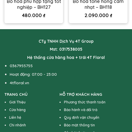
Bó hoa phù hợp tặng tốt
Bó hoa tone hồng cam
nghiệp – BH127
nhạt – BH118
480.000
₫
2.090.000
₫
CTy TNHH Dịch Vụ 4T Group
Mst: 0317538005
Hệ thống cửa hàng hoa + trái 4T Floral
0367955755
Hoạt động: 07:00 - 23:00
4tfloral.vn
TRANG CHỦ
HỖ TRỢ KHÁCH HÀNG
Giới Thiệu
Phương thức thanh toán
Cửa hàng
Bảo hành và đổi trả
Liên hệ
Quy định vận chuyển
Chi nhánh
Bảo mật thông tin