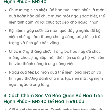
Hạnh Phúc – BH240
Chúc mừng sinh nhật
: Bó hoa tươi hạnh phúc là món
quà hoàn hảo để chúc mừng một ngày đặc biệt, thể
hiện tình cảm và lời chúc tốt đẹp cho người nhận.
Kỷ niệm ngày cưới
: Là món quà đầy ý nghĩa để kỷ
niệm những năm tháng chung sống, bày tỏ sự trân
trọng và tình yêu bền vững.
Chúc mừng thăng chức
: Tặng bó hoa này để chúc
mừng cho sự nghiệp mới, thể hiện sự ủng hộ và niềm
tin vào thành công trong công việc.
Ngày của Mẹ
: Là món quà thể hiện lòng biết ơn và
tình yêu thương dành cho mẹ, tạo nên một kỷ niệm
ngọt ngào trong lòng.
3. Cách Chăm Sóc Và Bảo Quản Bó Hoa Tươi
Hạnh Phúc – BH240 Để Hoa Tươi Lâu
Giữ ở nơi thoáng mát
: Tránh ánh nắng trực tiếp và