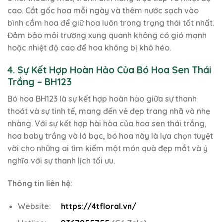
cao. Cắt gốc hoa mỗi ngày và thêm nước sạch vào
bình cắm hoa để giữ hoa luôn trong trạng thái tốt nhất.
Đảm bảo môi trường xung quanh không có gió mạnh
hoặc nhiệt độ cao để hoa không bị khô héo.
4. Sự Kết Hợp Hoàn Hảo Của Bó Hoa Sen Thái
Trắng – BH123
Bó hoa BH123 là sự kết hợp hoàn hảo giữa sự thanh
thoát và sự tinh tế, mang đến vẻ đẹp trang nhã và nhẹ
nhàng. Với sự kết hợp hài hòa của hoa sen thái trắng,
hoa baby trắng và lá bạc, bó hoa này là lựa chọn tuyệt
vời cho những ai tìm kiếm một món quà đẹp mắt và ý
nghĩa với sự thanh lịch tối ưu.
Thông tin liên hệ:
Website:
https://4tfloral.vn/