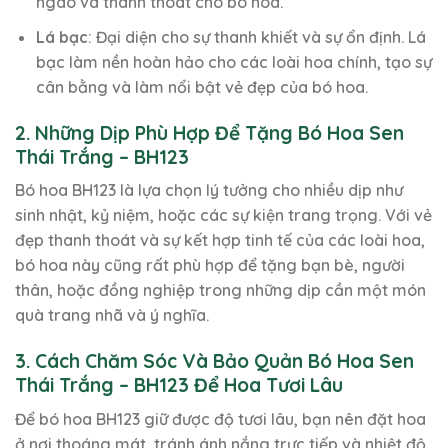
ngào và thanh thoát cho bó hoa.
Lá bạc
: Đại diện cho sự thanh khiết và sự ổn định. Lá
bạc làm nền hoàn hảo cho các loài hoa chính, tạo sự
cân bằng và làm nổi bật vẻ đẹp của bó hoa.
2. Những Dịp Phù Hợp Để Tặng Bó Hoa Sen
Thái Trắng – BH123
Bó hoa BH123 là lựa chọn lý tưởng cho nhiều dịp như
sinh nhật, kỷ niệm, hoặc các sự kiện trang trọng. Với vẻ
đẹp thanh thoát và sự kết hợp tinh tế của các loài hoa,
bó hoa này cũng rất phù hợp để tặng bạn bè, người
thân, hoặc đồng nghiệp trong những dịp cần một món
quà trang nhã và ý nghĩa.
3. Cách Chăm Sóc Và Bảo Quản Bó Hoa Sen
Thái Trắng – BH123 Để Hoa Tươi Lâu
Để bó hoa BH123 giữ được độ tươi lâu, bạn nên đặt hoa
ở nơi thoáng mát, tránh ánh nắng trực tiếp và nhiệt độ