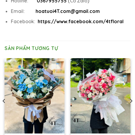
Hotline:
0367955755
(
Có Zalo
)
Email:
hoatuoi4T.com@gmail.com
Facebook:
https://www.facebook.com/4tfloral
SẢN PHẨM TƯƠNG TỰ