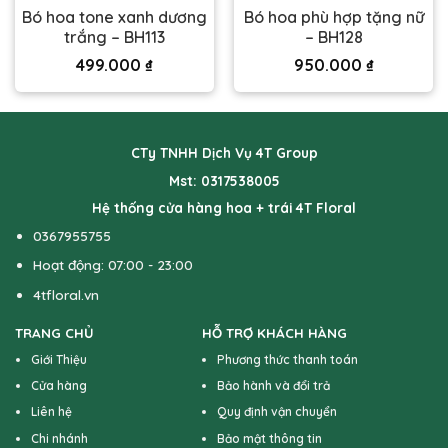
Bó hoa tone xanh dương
Bó hoa phù hợp tặng nữ
trắng – BH113
– BH128
499.000
₫
950.000
₫
CTy TNHH Dịch Vụ 4T Group
Mst: 0317538005
Hệ thống cửa hàng hoa + trái 4T Floral
0367955755
Hoạt động: 07:00 - 23:00
4tfloral.vn
TRANG CHỦ
HỖ TRỢ KHÁCH HÀNG
Giới Thiệu
Phương thức thanh toán
Cửa hàng
Bảo hành và đổi trả
Liên hệ
Quy định vận chuyển
Chi nhánh
Bảo mật thông tin