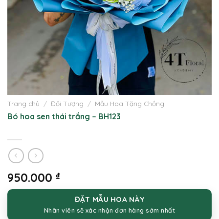
Trang chủ
/
Đối Tượng
/
Mẫu Hoa Tặng Chồng
Bó hoa sen thái trắng – BH123
950.000
₫
ĐẶT MẪU HOA NÀY
Nhân viên sẽ xác nhận đơn hàng sớm nhất