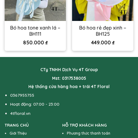
Bó hoa tone xanh lá –
Bó hoa rẻ đẹp xinh –
BH111
BH125
850.000
₫
449.000
₫
CTy TNHH Dịch Vụ 4T Group
Mst: 0317538005
Hệ thống cửa hàng hoa + trái 4T Floral
0367955755
Hoạt động: 07:00 - 23:00
4tfloral.vn
TRANG CHỦ
HỖ TRỢ KHÁCH HÀNG
Giới Thiệu
Phương thức thanh toán