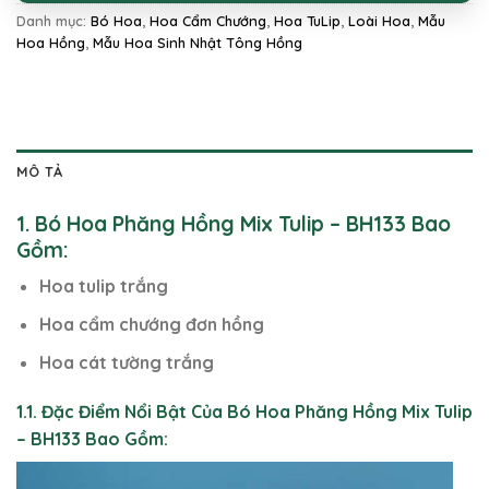
Danh mục:
Bó Hoa
,
Hoa Cẩm Chướng
,
Hoa TuLip
,
Loài Hoa
,
Mẫu
Hoa Hồng
,
Mẫu Hoa Sinh Nhật Tông Hồng
MÔ TẢ
1. Bó Hoa Phăng Hồng Mix Tulip – BH133 Bao
Gồm:
Hoa tulip trắng
Hoa cẩm chướng đơn hồng
Hoa cát tường trắng
1.1. Đặc Điểm Nổi Bật Của Bó Hoa Phăng Hồng Mix Tulip
– BH133 Bao Gồm: