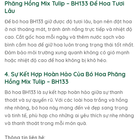
Phăng Hồng Mix Tulip – BH133 Để Hoa Tươi
Lâu
Để bó hoa BH133 giữ được độ tươi lâu, bạn nên đặt hoa
ở nơi thoáng mát, tránh ánh nắng trực tiếp và nhiệt độ
cao. Cắt gốc hoa mỗi ngày và thêm nước sạch vào
bình cắm hoa để giữ hoa luôn trong trạng thái tốt nhất.
Đảm bảo môi trường xung quanh không có gió mạnh
hoặc nhiệt độ cao để hoa không bị khô héo.
4. Sự Kết Hợp Hoàn Hảo Của Bó Hoa Phăng
Hồng Mix Tulip – BH133
Bó hoa BH133 là sự kết hợp hoàn hảo giữa sự thanh
thoát và sự quyến rũ. Với các loài hoa trắng và hồng
nhẹ nhàng, bó hoa này mang đến vẻ đẹp sang trọng
và tinh tế, phù hợp cho những ai yêu thích sự nhẹ nhàng
và thanh thoát trong mỗi món quà.
Thông tin liên hệ: