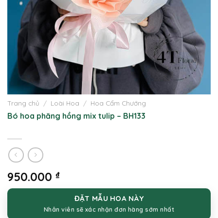
Trang chủ
/
Loài Hoa
/
Hoa Cẩm Chướng
Bó hoa phăng hồng mix tulip – BH133
950.000
₫
ĐẶT MẪU HOA NÀY
Nhân viên sẽ xác nhận đơn hàng sớm nhất