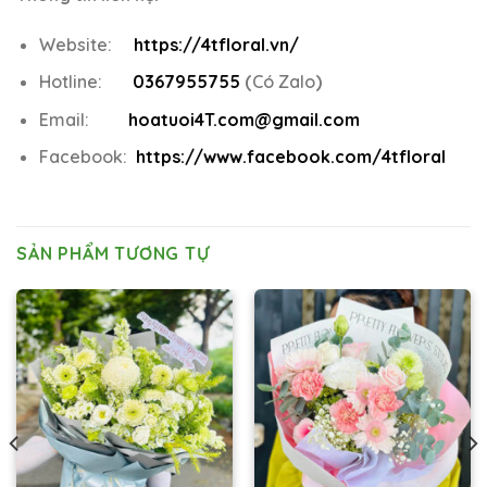
Website:
https://4tfloral.vn/
Hotline:
0367955755
(
Có Zalo
)
Email:
hoatuoi4T.com@gmail.com
Facebook:
https://www.facebook.com/4tfloral
SẢN PHẨM TƯƠNG TỰ