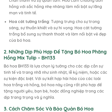
chân thành và sự quan tâm. Hoa cẩm chướng đơn
hồng với sắc hồng nhẹ nhàng làm nổi bật sự lãng
mạn và tinh tế.
Hoa cát tường trắng
: Tượng trưng cho sự trong
sáng, sự thuần khiết và sự hi vọng. Hoa cát tường
trắng bổ sung sự thanh thoát và làm nổi bật vẻ đẹp
của bó hoa.
2. Những Dịp Phù Hợp Để Tặng Bó Hoa Phăng
Hồng Mix Tulip – BH133
Bó hoa BH133 là lựa chọn lý tưởng cho các dịp cần sự
tinh tế và trang nhã như sinh nhật, lễ kỷ niệm, hoặc các
sự kiện đặc biệt. Với sự kết hợp hài hòa của các loài
hoa trắng và hồng, bó hoa này cũng rất phù hợp để
tặng người yêu, bạn bè, hoặc đồng nghiệp trong các
dịp trang trọng và ý nghĩa.
3. Cách Chăm Sóc Và Bảo Quản Bó Hoa