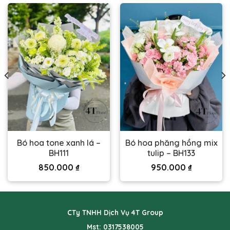
Bó hoa tone xanh lá –
Bó hoa phăng hồng mix
BH111
tulip – BH133
850.000
₫
950.000
₫
CTy TNHH Dịch Vụ 4T Group
Mst: 0317538005