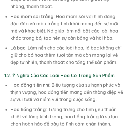
nhàng, thanh thoát.
Hoa mõm sói trắng
: Hoa mõm sói với hình dáng
độc đáo và màu trắng tinh khôi mang đến sự mới
mẻ và khác biệt. Nó giúp làm nổi bật các loài hoa
khác trong bó, tạo nên sự cân bằng và hài hòa.
Lá bạc
: Làm nền cho các loài hoa, lá bạc không chỉ
giữ cho bó hoa thêm tươi tắn mà còn mang lại vẻ
đẹp tự nhiên, thanh thoát cho tổng thể sản phẩm.
1.2. Ý Nghĩa Của Các Loài Hoa Có Trong Sản Phẩm
Hoa đồng tiền nhí
: Biểu tượng của sự hạnh phúc và
thịnh vượng, hoa đồng tiền mang đến thông điệp về
sự vui tươi và niềm vui trong cuộc sống.
Hoa hồng trắng
: Tượng trưng cho tình yêu thuần
khiết và lòng kính trọng, hoa hồng trắng là sự lựa
chọn hoàn hảo để bày tỏ tình cảm chân thành.