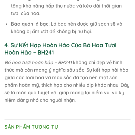
tăng khả năng hấp thụ nước và kéo dài thời gian
tươi của hoa.
Bảo quản lá bạc
: Lá bạc nên được giữ sạch sẽ và
không bị ẩm ướt để không bị hư hại.
4. Sự Kết Hợp Hoàn Hảo Của Bó Hoa Tươi
Hoàn Hảo – BH241
Bó hoa tươi hoàn hảo – BH241
không chỉ đẹp về hình
thức mà còn mang ý nghĩa sâu sắc. Sự kết hợp hài hòa
giữa các loài hoa và màu sắc đã tạo nên một sản
phẩm hoàn mỹ, thích hợp cho nhiều dịp khác nhau. Đây
sẽ là món quà tuyệt vời giúp mang lại niềm vui và kỷ
niệm đáng nhớ cho người nhận.
SẢN PHẨM TƯƠNG TỰ