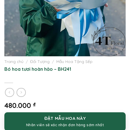
Trang chủ
/
Đối Tượng
/
Mẫu Hoa Tặng Sếp
Bó hoa tươi hoàn hảo – BH241
480.000
₫
ĐẶT MẪU HOA NÀY
Nhân viên sẽ xác nhận đơn hàng sớm nhất