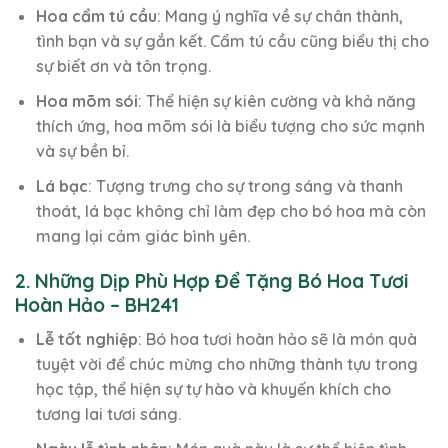
Hoa cẩm tú cầu
: Mang ý nghĩa về sự chân thành,
tình bạn và sự gắn kết. Cẩm tú cầu cũng biểu thị cho
sự biết ơn và tôn trọng.
Hoa mõm sói
: Thể hiện sự kiên cường và khả năng
thích ứng, hoa mõm sói là biểu tượng cho sức mạnh
và sự bền bỉ.
Lá bạc
: Tượng trưng cho sự trong sáng và thanh
thoát, lá bạc không chỉ làm đẹp cho bó hoa mà còn
mang lại cảm giác bình yên.
2. Những Dịp Phù Hợp Để Tặng Bó Hoa Tươi
Hoàn Hảo – BH241
Lễ tốt nghiệp
: Bó hoa tươi hoàn hảo sẽ là món quà
tuyệt vời để chúc mừng cho những thành tựu trong
học tập, thể hiện sự tự hào và khuyến khích cho
tương lai tươi sáng.