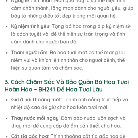
Ngày lễ tình nhân
: Món quà này là sự thể hiện tình
cảm chân thành, lãng mạn dành cho người yêu, giúp
bày tỏ những điều tốt đẹp trong mối quan hệ.
Kỷ niệm tình yêu
: Tặng bó hoa trong dịp kỷ niệm sẽ
là cách tuyệt vời để thể hiện sự trân trọng và tình
cảm dành cho người bạn đời.
Thăm người ốm
: Bó hoa tươi mát có thể mang lại
niềm vui và khích lệ tinh thần cho người bệnh, thể
hiện sự quan tâm và chăm sóc.
3. Cách Chăm Sóc Và Bảo Quản Bó Hoa Tươi
Hoàn Hảo – BH241 Để Hoa Tươi Lâu
Giữ ở nơi thoáng mát
: Tránh ánh nắng trực tiếp và
nhiệt độ cao để giữ cho hoa luôn tươi mới.
Thay nước mỗi ngày
: Đảm bảo nước luôn sạch và
thay mới để cung cấp độ ẩm cần thiết cho hoa.
Cắt tỉa gốc hoa
: Thỉnh thoảng cắt tỉa gốc hoa để