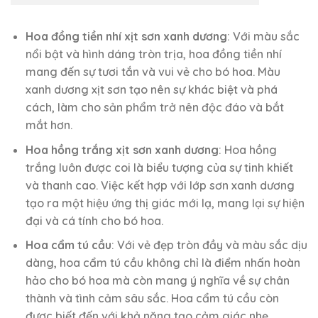
Hoa đồng tiền nhí xịt sơn xanh dương
: Với màu sắc
nổi bật và hình dáng tròn trịa, hoa đồng tiền nhí
mang đến sự tươi tắn và vui vẻ cho bó hoa. Màu
xanh dương xịt sơn tạo nên sự khác biệt và phá
cách, làm cho sản phẩm trở nên độc đáo và bắt
mắt hơn.
Hoa hồng trắng xịt sơn xanh dương
: Hoa hồng
trắng luôn được coi là biểu tượng của sự tinh khiết
và thanh cao. Việc kết hợp với lớp sơn xanh dương
tạo ra một hiệu ứng thị giác mới lạ, mang lại sự hiện
đại và cá tính cho bó hoa.
Hoa cẩm tú cầu
: Với vẻ đẹp tròn đầy và màu sắc dịu
dàng, hoa cẩm tú cầu không chỉ là điểm nhấn hoàn
hảo cho bó hoa mà còn mang ý nghĩa về sự chân
thành và tình cảm sâu sắc. Hoa cẩm tú cầu còn
được biết đến với khả năng tạo cảm giác nhẹ