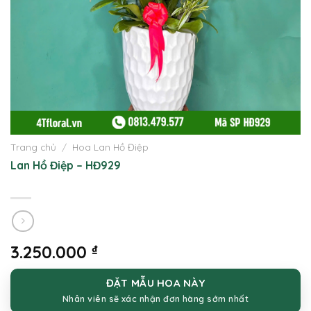
Trang chủ
/
Hoa Lan Hồ Điệp
Lan Hồ Điệp – HĐ929
3.250.000
₫
ĐẶT MẪU HOA NÀY
Nhân viên sẽ xác nhận đơn hàng sớm nhất