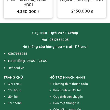
HĐ01
2.150.000
₫
4.350.000
₫
CTy TNHH Dịch Vụ 4T Group
Mst: 0317538005
Hệ thống cửa hàng hoa + trái 4T Floral
0367955755
Hoạt động: 07:00 - 23:00
4tfloral.vn
TRANG CHỦ
HỖ TRỢ KHÁCH HÀNG
Giới Thiệu
Phương thức thanh toán
Cửa hàng
Bảo hành và đổi trả
Liên hệ
Quy định vận chuyển
Chi nhánh
Bảo mật thông tin
Câu hỏi thường gặp