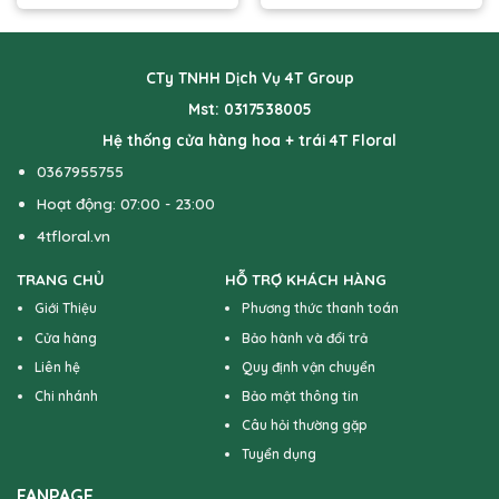
CTy TNHH Dịch Vụ 4T Group
Mst: 0317538005
Hệ thống cửa hàng hoa + trái 4T Floral
0367955755
Hoạt động: 07:00 - 23:00
4tfloral.vn
TRANG CHỦ
HỖ TRỢ KHÁCH HÀNG
Giới Thiệu
Phương thức thanh toán
Cửa hàng
Bảo hành và đổi trả
Liên hệ
Quy định vận chuyển
Chi nhánh
Bảo mật thông tin
Câu hỏi thường gặp
Tuyển dụng
FANPAGE