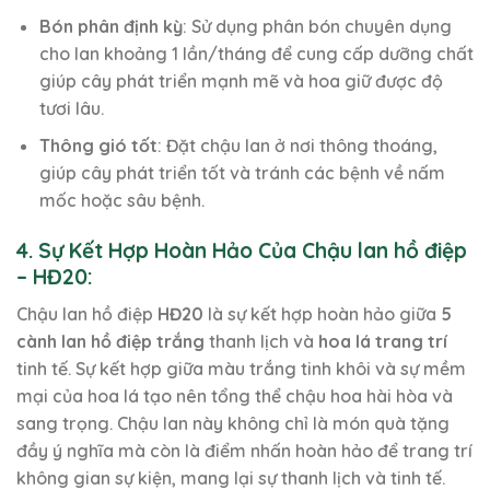
Bón phân định kỳ
: Sử dụng phân bón chuyên dụng
cho lan khoảng 1 lần/tháng để cung cấp dưỡng chất
giúp cây phát triển mạnh mẽ và hoa giữ được độ
tươi lâu.
Thông gió tốt
: Đặt chậu lan ở nơi thông thoáng,
giúp cây phát triển tốt và tránh các bệnh về nấm
mốc hoặc sâu bệnh.
4. Sự Kết Hợp Hoàn Hảo Của Chậu lan hồ điệp
– HĐ20:
Chậu lan hồ điệp
HĐ20
là sự kết hợp hoàn hảo giữa
5
cành lan hồ điệp trắng
thanh lịch và
hoa lá trang trí
tinh tế. Sự kết hợp giữa màu trắng tinh khôi và sự mềm
mại của hoa lá tạo nên tổng thể chậu hoa hài hòa và
sang trọng. Chậu lan này không chỉ là món quà tặng
đầy ý nghĩa mà còn là điểm nhấn hoàn hảo để trang trí
không gian sự kiện, mang lại sự thanh lịch và tinh tế.