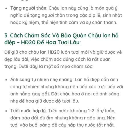
Tặng người thân
: Chậu lan này cũng là món quà ý
nghĩa để tặng người thân trong các dịp lễ, sinh nhật
hoặc kỷ niệm, thể hiện tình cảm và sự chân thành.
3. Cách Chăm Sóc Và Bảo Quản Chậu lan hồ
điệp – HĐ20 Để Hoa Tươi Lâu:
Để giữ cho chậu lan
HĐ20
luôn tươi mới và giữ được vẻ
đẹp lâu dài, việc chăm sóc đúng cách là rất quan
trọng. Dưới đây là một số mẹo chăm sóc:
Ánh sáng tự nhiên nhẹ nhàng
: Lan hồ điệp cần ánh
sáng tự nhiên nhưng không nên tiếp xúc trực tiếp với
ánh nắng gay gắt. Đặt chậu hoa ở nơi có ánh sáng
nhẹ để hoa giữ được độ tươi lâu.
Tưới nước hợp lý
: Tưới nước khoảng 1-2 lần/tuần,
đảm bảo đất đủ ẩm nhưng không ngập úng. Nên
tưới vào buổi sáng để cây hấp thụ nước tốt nhất.