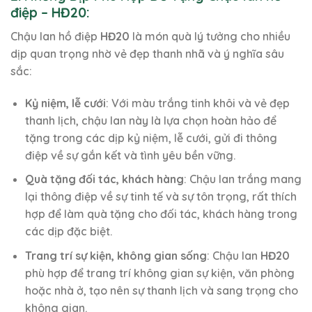
điệp – HĐ20:
Chậu lan hồ điệp
HĐ20
là món quà lý tưởng cho nhiều
dịp quan trọng nhờ vẻ đẹp thanh nhã và ý nghĩa sâu
sắc:
Kỷ niệm, lễ cưới
: Với màu trắng tinh khôi và vẻ đẹp
thanh lịch, chậu lan này là lựa chọn hoàn hảo để
tặng trong các dịp kỷ niệm, lễ cưới, gửi đi thông
điệp về sự gắn kết và tình yêu bền vững.
Quà tặng đối tác, khách hàng
: Chậu lan trắng mang
lại thông điệp về sự tinh tế và sự tôn trọng, rất thích
hợp để làm quà tặng cho đối tác, khách hàng trong
các dịp đặc biệt.
Trang trí sự kiện, không gian sống
: Chậu lan
HĐ20
phù hợp để trang trí không gian sự kiện, văn phòng
hoặc nhà ở, tạo nên sự thanh lịch và sang trọng cho
không gian.