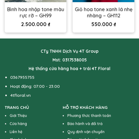
Bình hoa nhập tone màu
Giỏ hoa tone xanh lá nhẹ
rực rỡ – GH99
nhàng – GH112
2.500.000
₫
550.000
₫
CTy TNHH Dịch Vụ 4T Group
Mst: 0317538005
Hệ thống cửa hàng hoa + trái 4T Floral
0367955755
Hoạt động: 07:00 - 23:00
4tfloral.vn
TRANG CHỦ
HỖ TRỢ KHÁCH HÀNG
Giới Thiệu
Phương thức thanh toán
Cửa hàng
Bảo hành và đổi trả
Liên hệ
Quy định vận chuyển