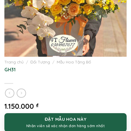
Trang chủ
/
Đối Tượng
/
Mẫu Hoa Tặng Bố
GH31
1.150.000
₫
ĐẶT MẪU HOA NÀY
Nhân viên sẽ xác nhận đơn hàng sớm nhất