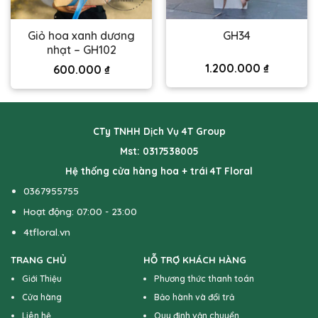
Giỏ hoa xanh dương
GH34
nhạt – GH102
1.200.000
₫
600.000
₫
CTy TNHH Dịch Vụ 4T Group
Mst: 0317538005
Hệ thống cửa hàng hoa + trái 4T Floral
0367955755
Hoạt động: 07:00 - 23:00
4tfloral.vn
TRANG CHỦ
HỖ TRỢ KHÁCH HÀNG
Giới Thiệu
Phương thức thanh toán
Cửa hàng
Bảo hành và đổi trả
Liên hệ
Quy định vận chuyển