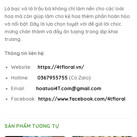
Lá bạc và lá trầu bà không chỉ làm nền cho các loài
hoa mà còn giúp làm cho kệ hoa thêm phần hoàn hảo
và nổi bật. Đây là lựa chọn tuyệt vời để gửi lời chúc
mừng chân thành và đầy ấn tượng trong dịp khai
trương.
Thông tin liên hệ:
Website:
https://4tfloral.vn/
Hotline:
0367955755
(
Có Zalo
)
Email:
hoatuoi4T.com@gmail.com
Facebook:
https://www.facebook.com/4tfloral
SẢN PHẨM TƯƠNG TỰ