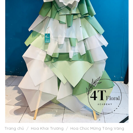
Trang chủ
/
Hoa Khai Trương
/
Hoa Chúc Mừng Tông Vàng