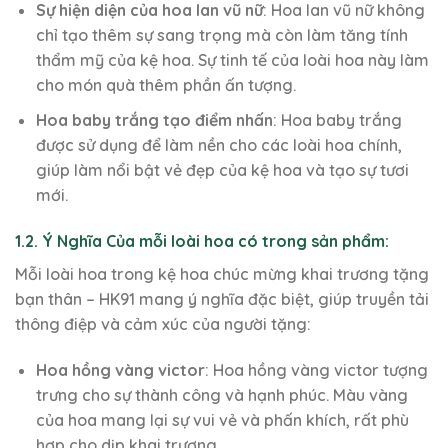
Sự hiện diện của hoa lan vũ nữ
: Hoa lan vũ nữ không
chỉ tạo thêm sự sang trọng mà còn làm tăng tính
thẩm mỹ của kệ hoa. Sự tinh tế của loài hoa này làm
cho món quà thêm phần ấn tượng.
Hoa baby trắng tạo điểm nhấn
: Hoa baby trắng
được sử dụng để làm nền cho các loài hoa chính,
giúp làm nổi bật vẻ đẹp của kệ hoa và tạo sự tươi
mới.
1.2. Ý Nghĩa Của mỗi loài hoa có trong sản phẩm:
Mỗi loài hoa trong kệ hoa chúc mừng khai trương tặng
bạn thân – HK91 mang ý nghĩa đặc biệt, giúp truyền tải
thông điệp và cảm xúc của người tặng:
Hoa hồng vàng victor
: Hoa hồng vàng victor tượng
trưng cho sự thành công và hạnh phúc. Màu vàng
của hoa mang lại sự vui vẻ và phấn khích, rất phù
hợp cho dịp khai trương.