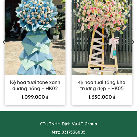
Kệ hoa tươi tone xanh
Kệ hoa tươi tặng khai
dương hồng – HK02
trương đẹp – HK05
1.099.000
₫
1.650.000
₫
CTy TNHH Dịch Vụ 4T Group
Mst: 0317538005