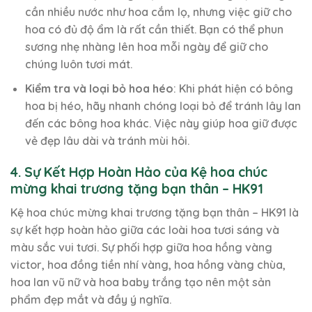
cần nhiều nước như hoa cắm lọ, nhưng việc giữ cho
hoa có đủ độ ẩm là rất cần thiết. Bạn có thể phun
sương nhẹ nhàng lên hoa mỗi ngày để giữ cho
chúng luôn tươi mát.
Kiểm tra và loại bỏ hoa héo
: Khi phát hiện có bông
hoa bị héo, hãy nhanh chóng loại bỏ để tránh lây lan
đến các bông hoa khác. Việc này giúp hoa giữ được
vẻ đẹp lâu dài và tránh mùi hôi.
4. Sự Kết Hợp Hoàn Hảo của Kệ hoa chúc
mừng khai trương tặng bạn thân – HK91
Kệ hoa chúc mừng khai trương tặng bạn thân – HK91 là
sự kết hợp hoàn hảo giữa các loài hoa tươi sáng và
màu sắc vui tươi. Sự phối hợp giữa hoa hồng vàng
victor, hoa đồng tiền nhí vàng, hoa hồng vàng chùa,
hoa lan vũ nữ và hoa baby trắng tạo nên một sản
phẩm đẹp mắt và đầy ý nghĩa.