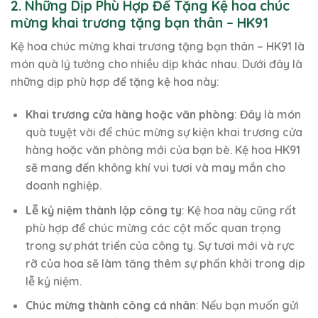
2. Những Dịp Phù Hợp Để Tặng Kệ hoa chúc
mừng khai trương tặng bạn thân – HK91
Kệ hoa chúc mừng khai trương tặng bạn thân – HK91 là
món quà lý tưởng cho nhiều dịp khác nhau. Dưới đây là
những dịp phù hợp để tặng kệ hoa này:
Khai trương cửa hàng hoặc văn phòng
: Đây là món
quà tuyệt vời để chúc mừng sự kiện khai trương cửa
hàng hoặc văn phòng mới của bạn bè. Kệ hoa HK91
sẽ mang đến không khí vui tươi và may mắn cho
doanh nghiệp.
Lễ kỷ niệm thành lập công ty
: Kệ hoa này cũng rất
phù hợp để chúc mừng các cột mốc quan trọng
trong sự phát triển của công ty. Sự tươi mới và rực
rỡ của hoa sẽ làm tăng thêm sự phấn khởi trong dịp
lễ kỷ niệm.
Chúc mừng thành công cá nhân
: Nếu bạn muốn gửi