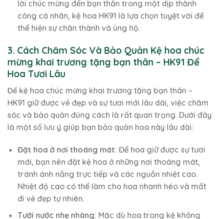
lời chúc mừng đến bạn thân trong một dịp thành
công cá nhân, kệ hoa HK91 là lựa chọn tuyệt vời để
thể hiện sự chân thành và ủng hộ.
3. Cách Chăm Sóc Và Bảo Quản Kệ hoa chúc
mừng khai trương tặng bạn thân – HK91 Để
Hoa Tươi Lâu
Để kệ hoa chúc mừng khai trương tặng bạn thân –
HK91 giữ được vẻ đẹp và sự tươi mới lâu dài, việc chăm
sóc và bảo quản đúng cách là rất quan trọng. Dưới đây
là một số lưu ý giúp bạn bảo quản hoa này lâu dài:
Đặt hoa ở nơi thoáng mát
: Để hoa giữ được sự tươi
mới, bạn nên đặt kệ hoa ở những nơi thoáng mát,
tránh ánh nắng trực tiếp và các nguồn nhiệt cao.
Nhiệt độ cao có thể làm cho hoa nhanh héo và mất
đi vẻ đẹp tự nhiên.
Tưới nước nhẹ nhàng
: Mặc dù hoa trong kệ không