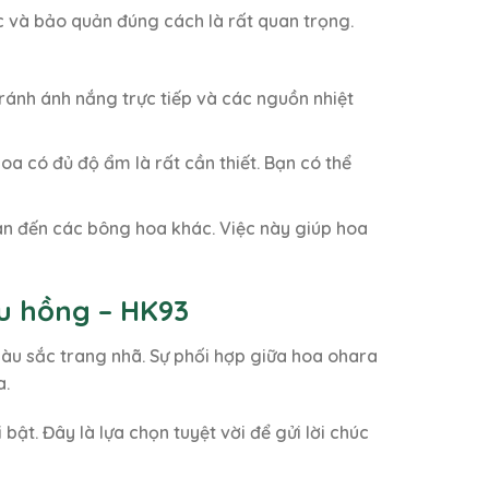
c và bảo quản đúng cách là rất quan trọng.
tránh ánh nắng trực tiếp và các nguồn nhiệt
a có đủ độ ẩm là rất cần thiết. Bạn có thể
lan đến các bông hoa khác. Việc này giúp hoa
u hồng – HK93
àu sắc trang nhã. Sự phối hợp giữa hoa ohara
a.
t. Đây là lựa chọn tuyệt vời để gửi lời chúc