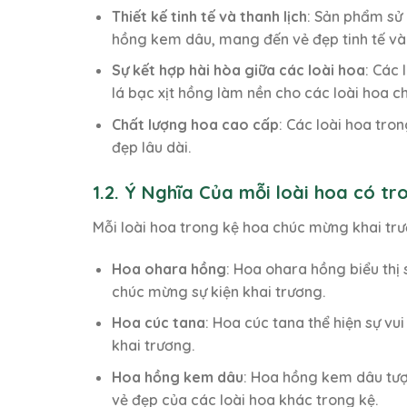
Thiết kế tinh tế và thanh lịch
: Sản phẩm sử
hồng kem dâu, mang đến vẻ đẹp tinh tế và
Sự kết hợp hài hòa giữa các loài hoa
: Các 
lá bạc xịt hồng làm nền cho các loài hoa c
Chất lượng hoa cao cấp
: Các loài hoa tro
đẹp lâu dài.
1.2. Ý Nghĩa Của mỗi loài hoa có t
Mỗi loài hoa trong kệ hoa chúc mừng khai trư
Hoa ohara hồng
: Hoa ohara hồng biểu thị
chúc mừng sự kiện khai trương.
Hoa cúc tana
: Hoa cúc tana thể hiện sự v
khai trương.
Hoa hồng kem dâu
: Hoa hồng kem dâu tượ
vẻ đẹp của các loài hoa khác trong kệ.