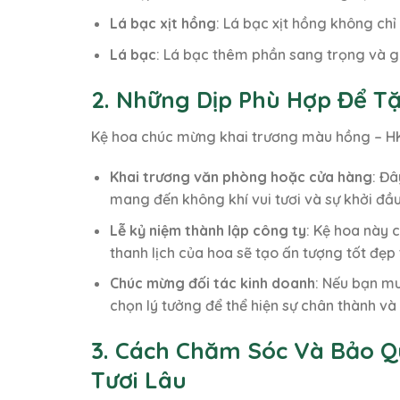
Lá bạc xịt hồng
: Lá bạc xịt hồng không ch
Lá bạc
: Lá bạc thêm phần sang trọng và gi
2. Những Dịp Phù Hợp Để T
Kệ hoa chúc mừng khai trương màu hồng – HK9
Khai trương văn phòng hoặc cửa hàng
: Đ
mang đến không khí vui tươi và sự khởi đầ
Lễ kỷ niệm thành lập công ty
: Kệ hoa này 
thanh lịch của hoa sẽ tạo ấn tượng tốt đẹp 
Chúc mừng đối tác kinh doanh
: Nếu bạn mu
chọn lý tưởng để thể hiện sự chân thành và
3. Cách Chăm Sóc Và Bảo Q
Tươi Lâu