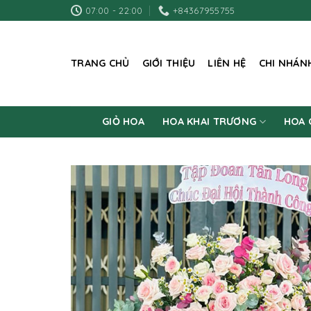
Skip
07:00 - 22:00
+84367955755
to
content
TRANG CHỦ
GIỚI THIỆU
LIÊN HỆ
CHI NHÁN
GIỎ HOA
HOA KHAI TRƯƠNG
HOA 