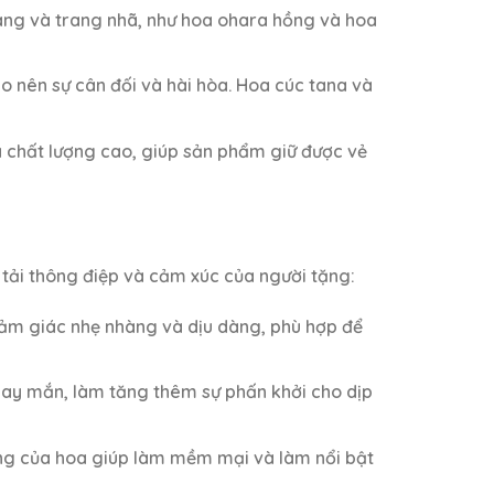
àng và trang nhã, như hoa ohara hồng và hoa
ạo nên sự cân đối và hài hòa. Hoa cúc tana và
à chất lượng cao, giúp sản phẩm giữ được vẻ
tải thông điệp và cảm xúc của người tặng:
cảm giác nhẹ nhàng và dịu dàng, phù hợp để
 may mắn, làm tăng thêm sự phấn khởi cho dịp
ng của hoa giúp làm mềm mại và làm nổi bật