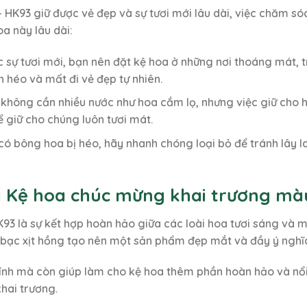
HK93 giữ được vẻ đẹp và sự tươi mới lâu dài, việc chăm só
a này lâu dài:
c sự tươi mới, bạn nên đặt kệ hoa ở những nơi thoáng mát, 
 héo và mất đi vẻ đẹp tự nhiên.
 không cần nhiều nước như hoa cắm lọ, nhưng việc giữ cho ho
 giữ cho chúng luôn tươi mát.
n có bông hoa bị héo, hãy nhanh chóng loại bỏ để tránh lây 
a Kệ hoa chúc mừng khai trương mà
3 là sự kết hợp hoàn hảo giữa các loài hoa tươi sáng và m
 bạc xịt hồng tạo nên một sản phẩm đẹp mắt và đầy ý nghĩ
ính mà còn giúp làm cho kệ hoa thêm phần hoàn hảo và nổi bậ
hai trương.