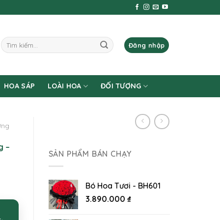
Tìm
Đăng nhập
kiếm:
HOA SÁP
LOÀI HOA
ĐỐI TƯỢNG
ừng
g –
SẢN PHẨM BÁN CHẠY
Bó Hoa Tươi - BH601
3.890.000
₫