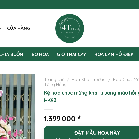
H
CỬA HÀNG
CHIA BUỒN
BÓ HOA
GIỎ TRÁI CÂY
HOA LAN HỒ ĐIỆP
Trang chủ
/
Hoa Khai Trương
/
Hoa Chúc M
Tông Hồng
Kệ hoa chúc mừng khai trương màu hồn
HK93
1.399.000
₫
ĐẶT MẪU HOA NÀY