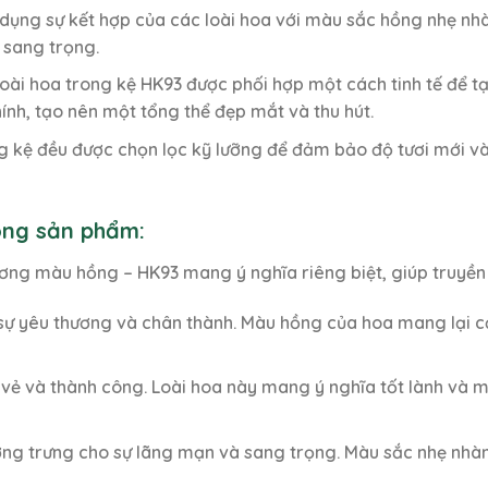
 dụng sự kết hợp của các loài hoa với màu sắc hồng nhẹ nh
 sang trọng.
loài hoa trong kệ HK93 được phối hợp một cách tinh tế để t
hính, tạo nên một tổng thể đẹp mắt và thu hút.
ng kệ đều được chọn lọc kỹ lưỡng để đảm bảo độ tươi mới v
rong sản phẩm:
ơng màu hồng – HK93 mang ý nghĩa riêng biệt, giúp truyền 
 sự yêu thương và chân thành. Màu hồng của hoa mang lại 
ui vẻ và thành công. Loài hoa này mang ý nghĩa tốt lành và
ng trưng cho sự lãng mạn và sang trọng. Màu sắc nhẹ nhà