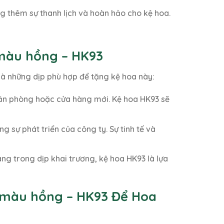
g thêm sự thanh lịch và hoàn hảo cho kệ hoa.
 màu hồng – HK93
là những dịp phù hợp để tặng kệ hoa này:
văn phòng hoặc cửa hàng mới. Kệ hoa HK93 sẽ
 sự phát triển của công ty. Sự tinh tế và
ng trong dịp khai trương, kệ hoa HK93 là lựa
 màu hồng – HK93 Để Hoa