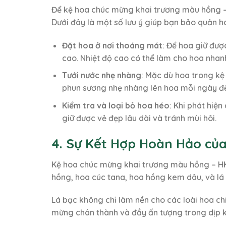
Để kệ hoa chúc mừng khai trương màu hồng – 
Dưới đây là một số lưu ý giúp bạn bảo quản ho
Đặt hoa ở nơi thoáng mát
: Để hoa giữ đượ
cao. Nhiệt độ cao có thể làm cho hoa nhanh
Tưới nước nhẹ nhàng
: Mặc dù hoa trong kệ
phun sương nhẹ nhàng lên hoa mỗi ngày để
Kiểm tra và loại bỏ hoa héo
: Khi phát hiệ
giữ được vẻ đẹp lâu dài và tránh mùi hôi.
4. Sự Kết Hợp Hoàn Hảo củ
Kệ hoa chúc mừng khai trương màu hồng – HK9
hồng, hoa cúc tana, hoa hồng kem dâu, và lá
Lá bạc không chỉ làm nền cho các loài hoa ch
mừng chân thành và đầy ấn tượng trong dịp k