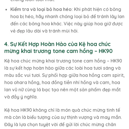
Kiểm tra và loại bỏ hoa héo
: Khi phát hiện có bông
hoa bị héo, hãy nhanh chóng loại bỏ để tránh lây lan
đến các bông hoa khác. Việc này giúp hoa giữ được
vẻ đẹp lâu dài và tránh mùi hôi.
4. Sự Kết Hợp Hoàn Hảo của Kệ hoa chúc
mừng khai trương tone cam hồng – HK90
Kệ hoa chúc mừng khai trương tone cam hồng – HK90
là sự kết hợp hoàn hảo giữa các loài hoa tươi sáng và
màu sắc vui tươi. Sự phối hợp giữa hoa hồng cam spirit,
hoa ohara hồng, hoa đồng tiền nhí hồng và cam, hoa
lan vũ nữ cùng lá bạc tạo nên một sản phẩm đẹp mắt
và đầy ý nghĩa.
Kệ hoa HK90 không chỉ là món quà chúc mừng tinh tế
mà còn là biểu tượng của sự thịnh vượng và may mắn.
Đây là lựa chọn tuyệt vời để gửi lời chúc mừng chân