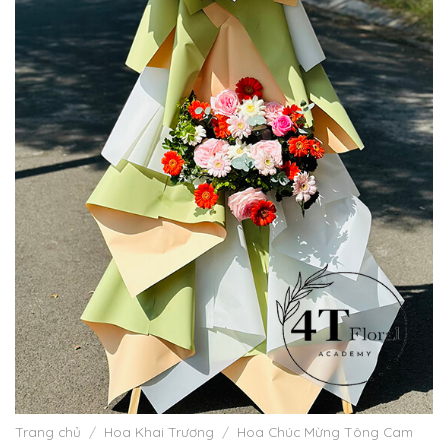
Trang chủ
/
Hoa Khai Trương
/
Hoa Chúc Mừng Tông Cam