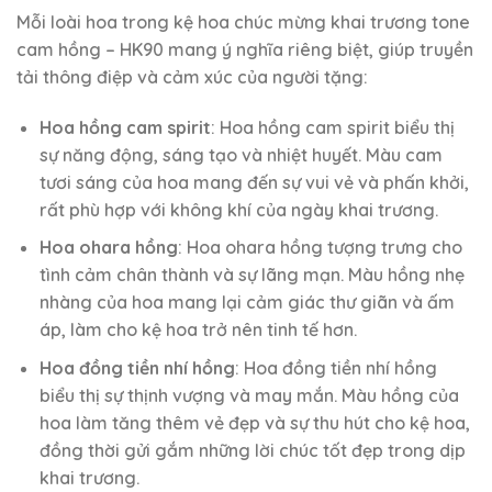
Mỗi loài hoa trong kệ hoa chúc mừng khai trương tone
cam hồng – HK90 mang ý nghĩa riêng biệt, giúp truyền
tải thông điệp và cảm xúc của người tặng:
Hoa hồng cam spirit
: Hoa hồng cam spirit biểu thị
sự năng động, sáng tạo và nhiệt huyết. Màu cam
tươi sáng của hoa mang đến sự vui vẻ và phấn khởi,
rất phù hợp với không khí của ngày khai trương.
Hoa ohara hồng
: Hoa ohara hồng tượng trưng cho
tình cảm chân thành và sự lãng mạn. Màu hồng nhẹ
nhàng của hoa mang lại cảm giác thư giãn và ấm
áp, làm cho kệ hoa trở nên tinh tế hơn.
Hoa đồng tiền nhí hồng
: Hoa đồng tiền nhí hồng
biểu thị sự thịnh vượng và may mắn. Màu hồng của
hoa làm tăng thêm vẻ đẹp và sự thu hút cho kệ hoa,
đồng thời gửi gắm những lời chúc tốt đẹp trong dịp
khai trương.