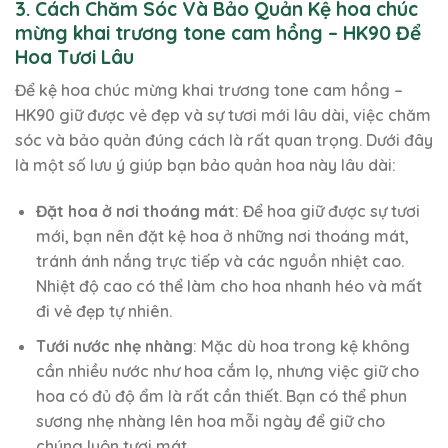
3. Cách Chăm Sóc Và Bảo Quản Kệ hoa chúc
mừng khai trương tone cam hồng – HK90 Để
Hoa Tươi Lâu
Để kệ hoa chúc mừng khai trương tone cam hồng –
HK90 giữ được vẻ đẹp và sự tươi mới lâu dài, việc chăm
sóc và bảo quản đúng cách là rất quan trọng. Dưới đây
là một số lưu ý giúp bạn bảo quản hoa này lâu dài:
Đặt hoa ở nơi thoáng mát
: Để hoa giữ được sự tươi
mới, bạn nên đặt kệ hoa ở những nơi thoáng mát,
tránh ánh nắng trực tiếp và các nguồn nhiệt cao.
Nhiệt độ cao có thể làm cho hoa nhanh héo và mất
đi vẻ đẹp tự nhiên.
Tưới nước nhẹ nhàng
: Mặc dù hoa trong kệ không
cần nhiều nước như hoa cắm lọ, nhưng việc giữ cho
hoa có đủ độ ẩm là rất cần thiết. Bạn có thể phun
sương nhẹ nhàng lên hoa mỗi ngày để giữ cho
chúng luôn tươi mát.