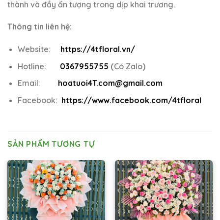
thành và đầy ấn tượng trong dịp khai trương.
Thông tin liên hệ:
Website:
https://4tfloral.vn/
Hotline:
0367955755
(
Có Zalo
)
Email:
hoatuoi4T.com@gmail.com
Facebook:
https://www.facebook.com/4tfloral
SẢN PHẨM TƯƠNG TỰ