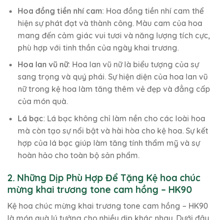
Hoa đồng tiền nhí cam
: Hoa đồng tiền nhí cam thể
hiện sự phát đạt và thành công. Màu cam của hoa
mang đến cảm giác vui tươi và năng lượng tích cực,
phù hợp với tinh thần của ngày khai trương.
Hoa lan vũ nữ
: Hoa lan vũ nữ là biểu tượng của sự
sang trọng và quý phái. Sự hiện diện của hoa lan vũ
nữ trong kệ hoa làm tăng thêm vẻ đẹp và đẳng cấp
của món quà.
Lá bạc
: Lá bạc không chỉ làm nền cho các loài hoa
mà còn tạo sự nổi bật và hài hòa cho kệ hoa. Sự kết
hợp của lá bạc giúp làm tăng tính thẩm mỹ và sự
hoàn hảo cho toàn bộ sản phẩm.
2. Những Dịp Phù Hợp Để Tặng Kệ hoa chúc
mừng khai trương tone cam hồng – HK90
Kệ hoa chúc mừng khai trương tone cam hồng – HK90
là món quà lý tưởng cho nhiều dịp khác nhau. Dưới đây