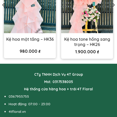
Kệ hoa tone hồng sang
Kệ hoa một tầng – HK36
trọng – HK26
980.000
₫
1.900.000
₫
CTy TNHH Dịch Vụ 4T Group
Mst: 0317538005
Hệ thống cửa hàng hoa + trái 4T Floral
0367955755
Hoạt động: 07:00 - 23:00
4tfloral.vn