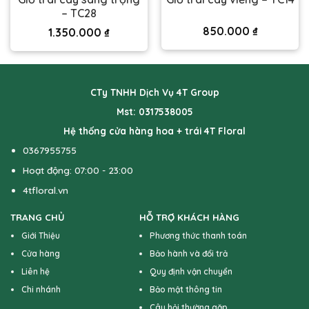
– TC28
850.000
₫
1.350.000
₫
CTy TNHH Dịch Vụ 4T Group
Mst: 0317538005
Hệ thống cửa hàng hoa + trái 4T Floral
0367955755
Hoạt động: 07:00 - 23:00
4tfloral.vn
TRANG CHỦ
HỖ TRỢ KHÁCH HÀNG
Giới Thiệu
Phương thức thanh toán
Cửa hàng
Bảo hành và đổi trả
Liên hệ
Quy định vận chuyển
Chi nhánh
Bảo mật thông tin
Câu hỏi thường gặp