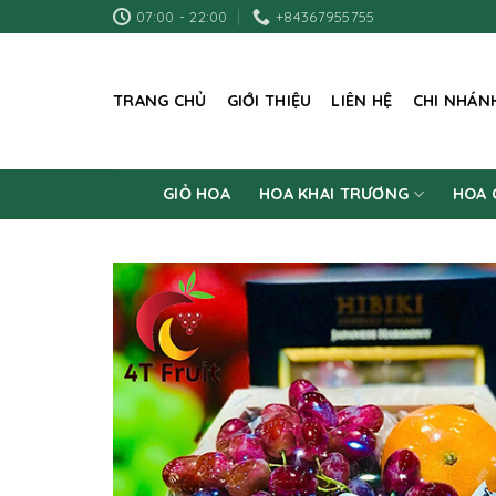
Skip
07:00 - 22:00
+84367955755
to
content
TRANG CHỦ
GIỚI THIỆU
LIÊN HỆ
CHI NHÁN
GIỎ HOA
HOA KHAI TRƯƠNG
HOA 