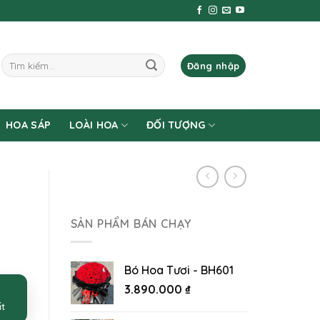
Tìm
Đăng nhập
kiếm:
HOA SÁP
LOÀI HOA
ĐỐI TƯỢNG
SẢN PHẨM BÁN CHẠY
Bó Hoa Tươi - BH601
3.890.000
₫
ất