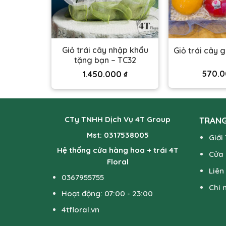
Giỏ trái cây nhập khẩu
 đỏ – TC18
Giỏ trái cây g
tặng bạn – TC32
00
₫
570.
1.450.000
₫
CTy TNHH Dịch Vụ 4T Group
TRANG
Mst: 0317538005
Giới
Hệ thống cửa hàng hoa + trái 4T
Cửa
Floral
Liên
0367955755
Chi 
Hoạt động: 07:00 - 23:00
4tfloral.vn