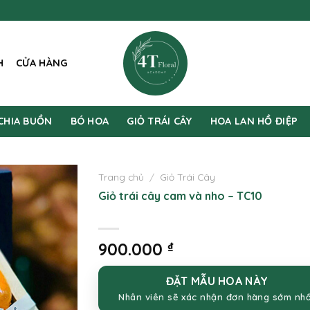
H
CỬA HÀNG
CHIA BUỒN
BÓ HOA
GIỎ TRÁI CÂY
HOA LAN HỒ ĐIỆP
Trang chủ
/
Giỏ Trái Cây
Giỏ trái cây cam và nho – TC10
900.000
₫
ĐẶT MẪU HOA NÀY
Nhân viên sẽ xác nhận đơn hàng sớm nh