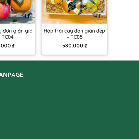
y đơn giản giá
Hộp trái cây đơn giản đẹp
– TC04
– TC05
.000
₫
580.000
₫
ANPAGE