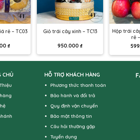
Hộp trái câ
iá rẻ – TC03
Giỏ trái cây xinh – TC13
rẻ 
000
₫
950.000
₫
599
 CHỦ
HỖ TRỢ KHÁCH HÀNG
F
 Thiệu
Phương thức thanh toán
 hàng
Bảo hành và đổi trả
 hệ
Quy định vận chuyển
nhánh
Bảo mật thông tin
Câu hỏi thường gặp
Tuyển dụng