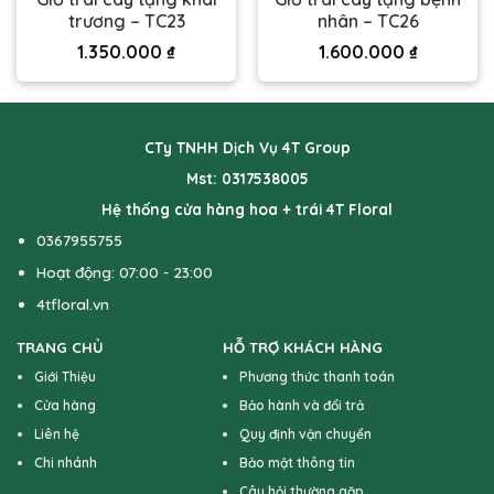
trương – TC23
nhân – TC26
1.350.000
₫
1.600.000
₫
CTy TNHH Dịch Vụ 4T Group
Mst: 0317538005
Hệ thống cửa hàng hoa + trái 4T Floral
0367955755
Hoạt động: 07:00 - 23:00
4tfloral.vn
TRANG CHỦ
HỖ TRỢ KHÁCH HÀNG
Giới Thiệu
Phương thức thanh toán
Cửa hàng
Bảo hành và đổi trả
Liên hệ
Quy định vận chuyển
Chi nhánh
Bảo mật thông tin
Câu hỏi thường gặp