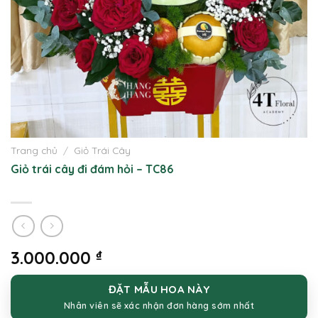
Trang chủ
/
Giỏ Trái Cây
Giỏ trái cây đi đám hỏi – TC86
3.000.000
₫
ĐẶT MẪU HOA NÀY
Nhân viên sẽ xác nhận đơn hàng sớm nhất