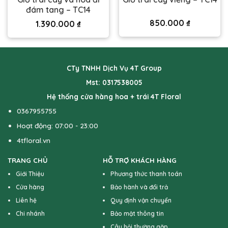
đám tang – TC14
850.000
₫
1.390.000
₫
CTy TNHH Dịch Vụ 4T Group
Mst: 0317538005
Hệ thống cửa hàng hoa + trái 4T Floral
0367955755
Hoạt động: 07:00 - 23:00
4tfloral.vn
TRANG CHỦ
HỖ TRỢ KHÁCH HÀNG
Giới Thiệu
Phương thức thanh toán
Cửa hàng
Bảo hành và đổi trả
Liên hệ
Quy định vận chuyển
Chi nhánh
Bảo mật thông tin
Câu hỏi thường gặp