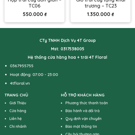
TC06
trương – TC23
550.000
₫
1.350.000
₫
CTy TNHH Dịch Vụ 4T Group
Mst: 0317538005
Hệ thống cửa hàng hoa + trái 4T Floral
0367955755
Hoạt động: 07:00 - 23:00
4tfloral.vn
TRANG CHỦ
HỖ TRỢ KHÁCH HÀNG
Giới Thiệu
Phương thức thanh toán
Cửa hàng
Bảo hành và đổi trả
Liên hệ
Quy định vận chuyển
Chi nhánh
Bảo mật thông tin
Câu hỏi thường gặp