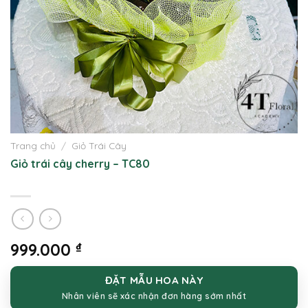
Trang chủ
/
Giỏ Trái Cây
Giỏ trái cây cherry – TC80
999.000
₫
ĐẶT MẪU HOA NÀY
Nhân viên sẽ xác nhận đơn hàng sớm nhất