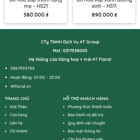
mẹ – HS21
xinh – HS11
580.000
₫
890.000
₫
CTy TNHH Dịch Vụ 4T Group
Mst: 0317538005
Hệ thống cửa hàng hoa + trái 4T Floral
0367955755
Hoạt động: 07:00 - 23:00
4tfloral.vn
TRANG CHỦ
HỖ TRỢ KHÁCH HÀNG
Giới Thiệu
Phương thức thanh toán
Cửa hàng
Bảo hành và đổi trả
Liên hệ
Quy định vận chuyển
Chi nhánh
Bảo mật thông tin
Câu hỏi thường gặp