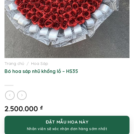
Trang chủ
/
Hoa Sáp
Bó hoa sáp nhũ khổng lồ – HS35
2.500.000
₫
ĐẶT MẪU HOA NÀY
Nhân viên sẽ xác nhận đơn hàng sớm nhất