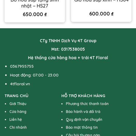
nhật – HS27
600.000
₫
650.000
₫
CTy TNHH Dịch Vụ 4T Group
Mst: 0317538005
Hệ thống cửa hàng hoa + trái 4T Floral
0367955755
Hoạt động: 07:00 - 23:00
4tfloral.vn
TRANG CHỦ
HỖ TRỢ KHÁCH HÀNG
Giới Thiệu
Phương thức thanh toán
Cửa hàng
Bảo hành và đổi trả
Liên hệ
Quy định vận chuyển
Chi nhánh
Bảo mật thông tin
Câu hỏi thường gặp