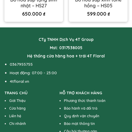
nhật – HS27
hồng – HS05
650.000
₫
599.000
₫
CTy TNHH Dịch Vụ 4T Group
Mst: 0317538005
Hệ thống cửa hàng hoa + trái 4T Floral
0367955755
Hoạt động: 07:00 - 23:00
4tfloral.vn
TRANG CHỦ
HỖ TRỢ KHÁCH HÀNG
Giới Thiệu
Phương thức thanh toán
Cửa hàng
Bảo hành và đổi trả
Liên hệ
Quy định vận chuyển
Chi nhánh
Bảo mật thông tin
Câu hỏi thường gặp