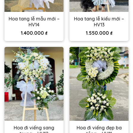
Hoa tang lễ mẫu mới –
Hoa tang lễ kiểu mới –
HV14
HV13
1.400.000
₫
1.550.000
₫
Hoa đi viếng sang
Hoa đi viếng đẹp ba