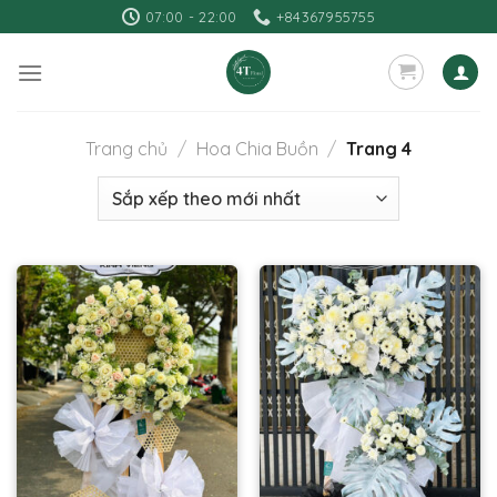
Skip
07:00 - 22:00
+84367955755
to
content
Trang chủ
/
Hoa Chia Buồn
/
Trang 4