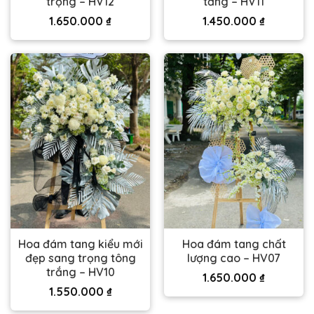
trọng – HV12
tầng – HV11
1.650.000
₫
1.450.000
₫
Hoa đám tang kiểu mới
Hoa đám tang chất
đẹp sang trọng tông
lượng cao – HV07
trắng – HV10
1.650.000
₫
1.550.000
₫