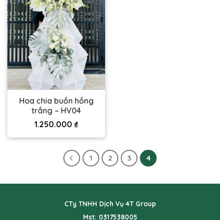
Hoa chia buồn hồng
trắng – HV04
1.250.000
₫
1
2
3
4
CTy TNHH Dịch Vụ 4T Group
Mst: 0317538005